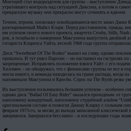
Монтерей стал водоразделом для группы – выступление Дэвида 
утратившего контроль над ситуацией Диксона, а потом и самог
прекрасную музыку они прекрасно могут сочинять и вдвоем.
Точнее, втроем, поскольку освободившееся место занял Джин Кл
разочарованный Майкл Кларк. Перед расставанием, правда, кома
им успехом своего нового проекта, квартета Crosby, Stills, Na
рок, и позабыли о намерении Макгуинна выпустить двойной а
гитариста Кларенса Уайта, весной 1968 года группа отправила
Диск “Sweetheart Of The Rodeo” вышел на славу, однако поклон
пришлось. И тут ушел Парсонс – он настаивал на гастролях п
запрещенные. Исправлять положение взялся Уайт: с его подачи
Хиллмен – он обнаружил, что с финансами группы не все в поря
могла никого, и команда находилась на грани распада, когда 
напоминали Макгуинна и Кросби. Спрос на The Byrds резко ув
Их выступления пользовались большим успехом – особенно сов
однако диск “Ballad Of Easy Rider” оказался проходным: от г
наполовину концертный, наполовину студийный альбом “Untitled”
оригинальном составе и помогли Джину Кларку с сольным синг
феврале 1973-го, за месяц до выхода записанной классической
завершился. Завершился бесславно – в последующие годы знаме