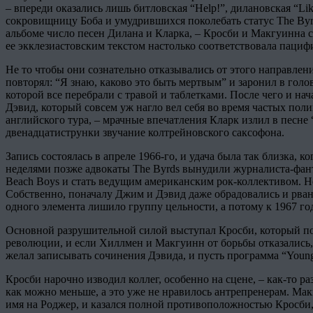
– впереди оказались лишь битловская “Help!”, дилановская “Lik
сокровищницу Боба и умудрившихся поколебать статус The Byrd
альбоме число песен Дилана и Кларка, – Кросби и Макгуинна си
ее экклезиастовским текстом настолько соответствовала пациф
Не то чтобы они сознательно отказывались от этого направлени
повторял: “Я знаю, каково это быть мертвым” и заронил в голов
которой все перебрали с травой и таблетками. После чего и на
Дэвид, который совсем уж нагло вел себя во время частых пол
английского тура, – мрачные впечатления Кларк излил в песн
двенадцатиструнки звучание колтрейновского саксофона.
Запись состоялась в апреле 1966-го, и удача была так близка,
неделями позже адвокаты The Byrds вынудили журналиста-фант
Beach Boys и стать ведущим американским рок-коллективом. Но
Собственно, поначалу Джим и Дэвид даже обрадовались и рвану
одного элемента лишило группу цельности, а потому к 1967 го
Основной разрушительной силой выступал Кросби, который по 
революции, и если Хиллмен и Макгуинн от борьбы отказались, о
желал записывать сочинения Дэвида, и пусть программа “Young
Кросби нарочно изводил коллег, особенно на сцене, – как-то р
как можно меньше, а это уже не нравилось антрепренерам. М
имя на Роджер, и казался полной противоположностью Кросби