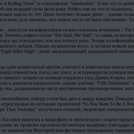
e A Rolling Stone” и стоунзовская “Satisfaction”. И вот тут-то 
s как ведущей силы фолк-рока. Ребята еще на что-то надеялись,
льно задело то, что Джин получает больше денег, – однако позаи
истскому духу времени, что первое место ей было обеспечено. Т
я – просто на калифорнийцев сильно повлияла вечеринка с The B
у Леннона рефрен песни “She Said, She Said”, та самая, на котор
чалась эра психоделии, или кислотного рока. Теперь калифорний
ицейских рейдов. Однако музыкантам везло, и легавые всякий раз
е “Eight Miles High”, своей завораживающей аранжировкой обяз
 когда один влиятельный критик усмотрел в композиции пропаганд
азера извиниться, поезд уже ушел, и четырнадцатая позиция вм
 намного сильнее на команде отразился уход Джина Кларка, нен
ли в джазовом направлении, однако альбому “Fifth Dimension” 
ду она, раздираемая на части внутренними противоречиями, выг
мельчайшему поводу готов был дать в морду каждому. Поводов ж
треагировав на ситуацию ироничной “So You Want To Be A Rock ‘
er Than Yesterday” получилась сильной, творческое соперничест
аз Хиллмен рванулся к микрофону и провозгласил сольное предст
акгуинн же проявлял противоестественную выдержку благодаря 
, на знаменитом Монтерейском фестивале призвавшему накормит