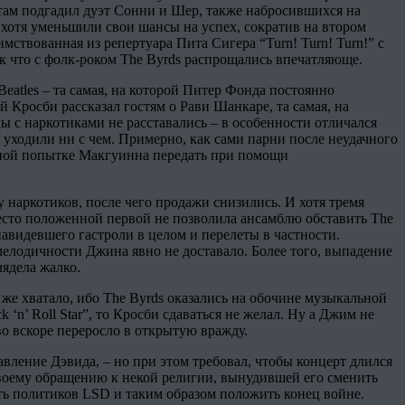
ребятам подгадил дуэт Сонни и Шер, также набросившихся на
 хотя уменьшили свои шансы на успех, сократив на втором
мствованная из репертуара Пита Сигера “Turn! Turn! Turn!” с
ак что с фолк-роком The Byrds распрощались впечатляюще.
eatles – та самая, на которой Питер Фонда постоянно
ой Кросби рассказал гостям о Рави Шанкаре, та самая, на
цы с наркотиками не расставались – в особенности отличался
 уходили ни с чем. Примерно, как сами парни после неудачного
анной попытке Макгуинна передать при помощи
у наркотиков, после чего продажи снизились. И хотя тремя
есто положенной первой не позволила ансамблю обставить The
авидевшего гастроли в целом и перелеты в частности.
мелодичности Джина явно не доставало. Более того, выпадение
лядела жалко.
е хватало, ибо The Byrds оказались на обочине музыкальной
n’ Roll Star”, то Кросби сдаваться не желал. Ну а Джим не
во вскоре переросло в открытую вражду.
авление Дэвида, – но при этом требовал, чтобы концерт длился
своему обращению к некой религии, вынудившей его сменить
ь политиков LSD и таким образом положить конец войне.