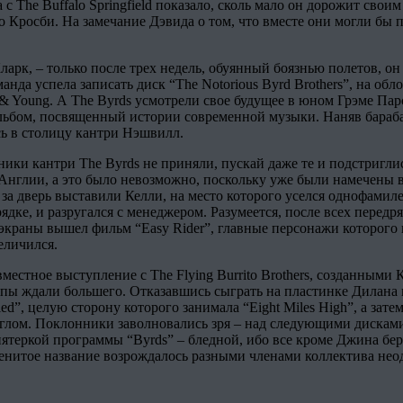
с The Buffalo Springfield показало, сколь мало он дорожит сво
о Кросби. На замечание Дэвида о том, что вместе они могли бы 
арк, – только после трех недель, обуянный боязнью полетов, он 
нда успела записать диск “The Notorious Byrd Brothers”, на об
sh & Young. А The Byrds усмотрели свое будущее в юном Грэме Па
льбом, посвященный истории современной музыки. Наняв бараба
сь в столицу кантри Нэшвилл.
ники кантри The Byrds не приняли, пускай даже те и подстригли
о Англии, а это было невозможно, поскольку уже были намечен
 за дверь выставили Келли, на место которого уселся однофамил
дке, и разругался с менеджером. Разумеется, после всех передр
на экраны вышел фильм “Easy Rider”, главные персонажи которо
еличился.
местное выступление с The Flying Burrito Brothers, созданны
руппы ждали большего. Отказавшись сыграть на пластинке Дилана
, целую сторону которого занимала “Eight Miles High”, а затем 
лом. Поклонники заволновались зря – над следующими дисками р
 пятеркой программы “Byrds” – бледной, ибо все кроме Джина бе
нитое название возрождалось разными членами коллектива неодн