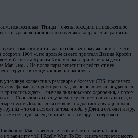
 своим, искаженным “Птицы”, очень походили на искаженное
ому, сколь революционно они изменяли направление развития
е чужих композиций только по собственному желанию – чего
оборот в 1964-м, по просьбе своего приятеля Дэвида Кросби,
ом и басистом Крисом Хиллменом и принялись за дело.
ne Man”, но… Но после пары репетиций ребята от нее
инение группе в конце концов понравилось.
 упомянул коллектив в разговоре с боссами CBS, после чего
ательства фирмы не простирались дальше первого же неудачного
и принялись ждать – сначала дилановского одобрения, а потом
одажи… Сорокопятка с ходу заняв первое место в хит-параде, и
етыре песни Дилана, хотя публика по достоинству оценила и
 группы – то он настоял на том, чтобы у Джина отняли гитару,
 тоже пел, однако еще и отвечал за гитару – а перезвон
. Tambourine Man” увенчивает собой британские таблицы
их варианту “All I Really Want To Do” занять четвертое место