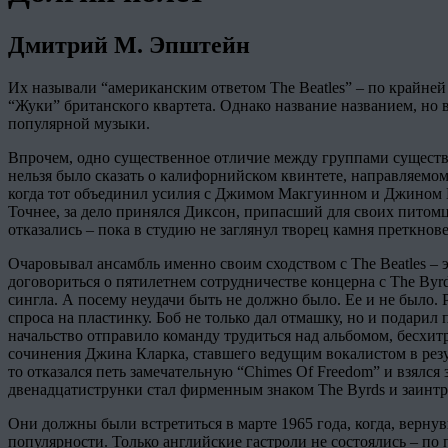
Дмитрий М. Эпштейн
Их называли “американским ответом The Beatles” – по крайней
“Жуки” британского квартета. Однако название названием, но 
популярной музыки.
Впрочем, одно существенное отличие между группами существо
нельзя было сказать о калифорнийском квинтете, направляемом
когда тот объединил усилия с Джимом Макгуинном и Джином 
Точнее, за дело принялся Диксон, припасший для своих питом
отказались – пока в студию не заглянул творец камня преткнов
Очаровывал ансамбль именно своим сходством с The Beatles –
договориться о пятилетнем сотрудничестве концерна с The Byrd
сингла. А посему неудачи быть не должно было. Ее и не было.
спроса на пластинку. Боб не только дал отмашку, но и подарил 
начальство отправило команду трудиться над альбомом, бесхит
сочинения Джина Кларка, ставшего ведущим вокалистом в резул
то отказался петь замечательную “Chimes Of Freedom” и взялся 
двенадцатиструнки стал фирменным знаком The Byrds и заинтри
Они должны были встретиться в марте 1965 года, когда, верну
популярности. Только английские гастроли не состоялись – по п