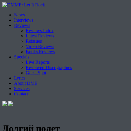
Skip
News
to
Interviews
content
Reviews
Reviews Index
Latest Reviews
Reissues
Video Reviews
Books Reviews
Specials
Live Reports
Reviewed Discographies
Guest Spot
Lyrics
About DME
Services
Contact
Долгий полет