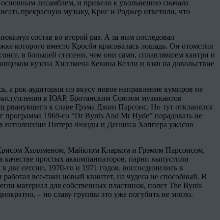
им основным ансамблем, и привело к увольнению сначала
писать прекрасную музыку, Крис и Роджер ответили, что
покинул состав во второй раз. А за ним последовал
ложке которого вместо Кросби красовалась лошадь. Он отомстил
рсонсе, в большей степени, чем они сами, сплавлявшем кантри и
нщиком кузена Хиллмена Кевина Келли и взяв на довольствие
сь, а рок-аудитории по вкусу новое направление кумиров не
ы выступления в ЮАР, Британским Союзом музыкантов
ец рванувшего к славе Грэма Джин Парсонс. Но тут откланялся
яг программа 1969-го “Dr Byrds And Mr Hyde” порадовать не
го в исполнении Питера Фонды и Денниса Хоппера ужасно
ми Крисом Хиллменом, Майклом Кларком и Грэмом Парсонсом, –
 в качестве простых аккомпаниаторов, парни выпустили
в две сессии, 1970-го и 1971 годов, воссоединились в
аботал все-таки новый квинтет, на чудеса не способный. В
регли материал для собственных пластинок, полет The Byrds
ократно, – но славу группы это уже погубить не могло.