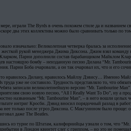
 мере, играли The Byrds в очень похожем стиле да и названием
вскоре два этих коллектива можно было сравнивать только по т
вало изначально: Великолепная четверка бралась за исполнени
 жесткой рукой менеджера Джима Диксона. Джим взял команду в 
Кларком, Парни дополнили состав барабанщиком Майклом Кларк
цев настоящую бомбу – неизданную песню Дилана “Mr. Tambouri
ения. Парни Боба очаровали, а он так очаровал их, что и его соч
 это нравилось Дилану, нравилось Майлзу Дэвису… Именно Майлз
s труда уже не составило. Трудность представляло то, что обяз
 Ребята записали великолепнейшую версию “Mr. Tambourine Man” 
приятелям свою новую песню, “All I Really Want To Do”, ну а пр
ростно названным “Mr. Tambourine Man”, – в него вошли целых ч
ьтате интриг Кросби. Дэвид вносил порядочный разлад в работу
за нее только после угроз Диксона. С Макгуинном было проще: он
говал даже The Beatles.
вшись из турне по Штатам, калифорнийцы узнали о том, что “Mr
рибытии в Лондон квинтет слег с гриппом, – но это не помешало 