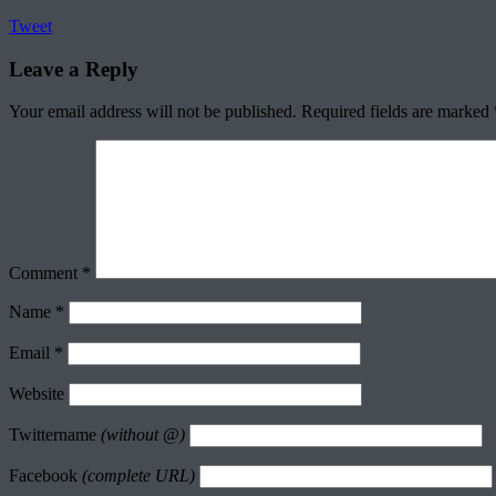
Tweet
Leave a Reply
Your email address will not be published.
Required fields are marked
Comment
*
Name
*
Email
*
Website
Twittername
(without @)
Facebook
(complete URL)