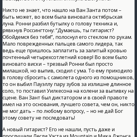
Никто не знает, что нашло на Ван Занта потом –
быть может, во всем была виновата октябрьская
луна. Ронни разбил бутылку о голову техника и,
рявкнув Россингтону: “Думаешь, ты гитарист?
Обойдемся без тебя!”, полоснул его стеклом по рукам.
Мало поврежденных пальцев самого лидера, так
ведь еще пришлось заплатить за залитый кровью
почтенный четырехсотлетний ковер! Во всем было
виновато виски – трезвый Ронни был просто
милашкой, но выпив, сходил с ума. То ему приходило
в голову сбросить с самолета одного из помощников,
то он выбил Пауэллу пару зубов за излишне длинное
соло, то поставил Уилкесона на колени за выпивку на
сцене. Ван Зант был диктатором и в своей правоте
имел на это основания, лучшего совета, чем он, никто
не мог дать – по любому вопросу, – но не дай Бог
этому совету не последовать!
А новый гитарист? Его не нашли, пусть даже и
прослушали Лесли Уэста из Mountain и Мика Джонса