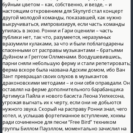
буйным цветом – как, собственно, и везде, – и
настоящим откровением для Skynyrd стал концерт
другой молодой команды, показавшей, как нужно
выкручиваться, импровизируя, если часть команды
упилась в зюзю. Ронни и Гари оценили – часть
публики нет, так что, разумеется, неразумных
вразумили кулаками, за что и были поблагодарены
спасенными от расправы музыкантами – братьями
Дуйэном и Греггом Оллменами. Воодушевившись,
парни сняли небольшую ферму и стали репетировать;
ферма вскоре была названа Адским домом, ибо Ван
Зант превращал своих олухов в музыкантов
драконовскими методами – и они себя оправдали. Он
оставлял на ферме дополнительного барабанщика
Артимуса Пайла и нового басиста Леона Уилкесона,
угрожая выгнать их к черту, если они не добьются
нужного звука. Скорый на расправу Ронни знал, чего
хотел, и, услышав фортепианное вступление, хохмы
ради сочиненное для песни “Free Bird” техником
группы Биллом Пауэллом, моментально зачислил на