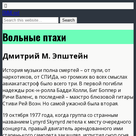
DMME.net
Вольные птахи
Дмитрий М. Эпштейн
История музыки полна смертей – от пули, от
наркотиков, от СПИДа, но громких во всех смыслах
авиакатастроф было всего три. В первой погибли
надежды рок-н-ролла Бадди Холли, Биг Боппер и
Ричи Валенс, в последней – маэстро блюзовой гитары
Стиви Рей Воэн. Но самой ужасной была вторая.
19 октября 1977 года, когда группа со странным
названием Lynyrd Skynyrd летела к месту очередного
концерта, правый двигатель арендованного ими
старенького самолета закашлял, испустил сноп огня,