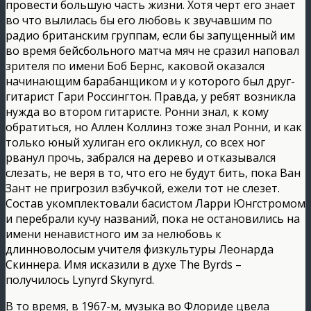
провести большую часть жизни. Хотя черт его знает
во что вылилась бы его любовь к звучавшим по
радио британским группам, если бы запущенный им
во время бейсбольного матча мяч не сразил наповал
зрителя по имени Боб Бернс, каковой оказался
начинающим барабанщиком и у которого был друг-
гитарист Гари Россингтон. Правда, у ребят возникла
нужда во втором гитаристе. Ронни знал, к кому
обратиться, но Аллен Коллинз тоже знал Ронни, и как
только юный хулиган его окликнул, со всех ног
рванул прочь, забрался на дерево и отказывался
слезать, не веря в то, что его не будут бить, пока Ван
Зант не пригрозил взбучкой, ежели тот не слезет.
Состав укомплектовали басистом Ларри Юнгстромом
и перебрали кучу названий, пока не остановились на
имени ненавистного им за нелюбовь к
длинноволосым учителя физкультуры Леонарда
Скиннера. Имя исказили в духе The Byrds –
получилось Lynyrd Skynyrd.
В то время, в 1967-м, музыка во Флориде цвела