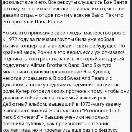
довольствие и его. Все рекруты слушались Ван Занта
потому, что психологически он давал им то, чего не
давали отцы, – отцов почти у всех не было. Так что
его прозвали Папа Ронни.
Но все это приносило свои плоды: мастерство росло.
К 1972 году за плечами группы была уже добрая
тысяча концертов, а впереди – светлое будущее. По
крайней мере, Ронни в это верил, если уж отказался
подписать контракт на запись, который для друзей
подсуетили Allman Brothers Band. Зато Skynyrd
милостиво приняли предложение Эла Купера,
некогда игравшего в Blood Sweat And Tears и с
Диланом, а ныне ушедшим на административные
роли. Купер готовил своих протеже к тому, чтобы они
украсили собой так называемый южный рок.
Дебютный альбом, вышедший в 1973-м,эту задачу
выполнил с лихвой. Назывался он “Pronounced Leh-
nerd Skin-neard” – бывшие ученики не только
пояснили публике, как произносить название
коллектива, но и проехались еще раз по физруку: