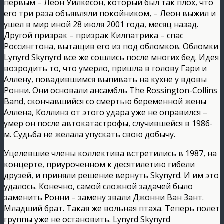
первым – Леон Уилкесон, который был так плох, что
его три раза объявляли покойником, – Леон выжил и
ушел в мир иной 28 июля 2001 года, месяц назад.
Другой призрак – призрак Килпатрика – спас
Россингтона, вытащив его из под обломков. Обломки
Lynyrd Skynyrd все же сошлись после многих бед. Идея
возродить то, что умерло, пришла в голову Гари и
Аллену, повадившимся выпивать на кухне у вдовы
Ронни. Они основали ансамбль The Rossington-Collins
Band, скончавшийся со смертью беременной жены
Аллена, Коллинз от этого удара уже не оправился –
умер он после автокатастрофы, случившейся в 1986-
м. Судьба не желала упускать свою добычу.
Уцелевшие члены коллектива встретились в 1987, на
концерте, приуроченном к десятилетию гибели
друзей, и приняли решение вернуть Skynyrd. И им это
удалось. Конечно, самой сложной задачей было
заменить Ронни – замену звали Джонни Ван Зант.
Младший брат. Такая же вольная птаха. Теперь полет
группы уже не остановить. Lynyrd Skynyrd