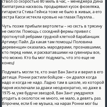
ствол со скоростью 80 миль в час, – менеджера Дина
Килпатрика насквозь продырявил кусок фюзеляжа,
гитариста Стива Гейнса тоже не было в живых, а его
сестра Касси истекла кровью на глазах Пауэлла…
Чуть позже прибыли вертолеты – но сесть в трясину
не смогли. Помощь с соседней фермы привел с
проткнутой ребрами грудной клеткой барабанщик
Артимус Пайл. Да какая там помощь! Половина
деревенщин оказалась мародерами, прознавшими,
кто перед ними, и расхватавшими на сувениры все,
что можно. Кто бы мог подумать, что это еще не
конец!
Подумать могли те, кто знал Ван Занта и верил в его
детище. Ронни растили бойцом – он дрался когда
надо и когда не надо. Ладно там в школе, из которой
парня исключали за драки неоднократно, но даже в
1975-м, уже будучи звездой, Ван Зант умудрился
угодить в околоток не много, не мало, а девять раз.
Впрочем, если б не музыка, на нарах Ронни мог бы