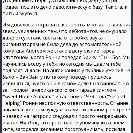
угодивший в тюрягу, а вокалист Роджер Долтри
подвел под это дело идеологическую базу. Так стали
пить и Skynyrd.
Им довелось открывать концерты многих тогдашних
звезд, удивленных тем, что дебютантов не смущало
даже отсутствие света на отстройке звука –
организаторам не было дела до вспомогательной
команды. Апогеем же стало выступление перед
Клэптоном, когда Ронни поведал Эрику: “Ты – Бог. Мы
научились всему у тебя, но сегодня мы дадим тебе
под зад”. И дали. На англичанина у публики уже сил не
было – Ван Занту по такому поводу пришлось
извиняться, будто он и в самом деле был виноват. Но
за “пролом” американского хит-парада синглом
“Sweet Home Alabama” из альбома 1974 года “Second
Helping” Ронни нес полную ответственность. Отынне
ансамбль уже сам нуждался в музыкальном разогреве
– заявки на гастроли следовали просто непрерывно,
и даже Нил Янг, которого парни упомянули в своем
хите, загорелся желанием посотрудничать, посылая