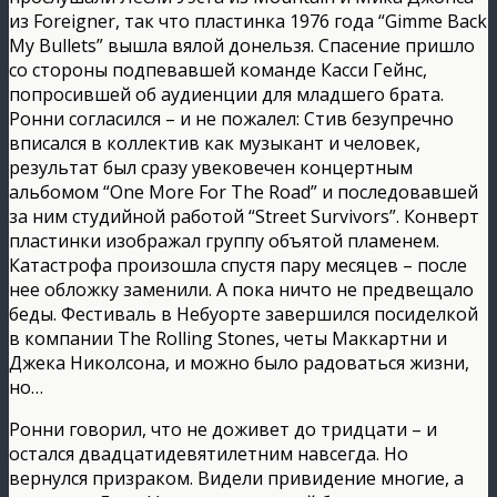
из Foreigner, так что пластинка 1976 года “Gimme Back
My Bullets” вышла вялой донельзя. Спасение пришло
со стороны подпевавшей команде Касси Гейнс,
попросившей об аудиенции для младшего брата.
Ронни согласился – и не пожалел: Стив безупречно
вписался в коллектив как музыкант и человек,
результат был сразу увековечен концертным
альбомом “One More For The Road” и последовавшей
за ним студийной работой “Street Survivors”. Конверт
пластинки изображал группу объятой пламенем.
Катастрофа произошла спустя пару месяцев – после
нее обложку заменили. А пока ничто не предвещало
беды. Фестиваль в Небуорте завершился посиделкой
в компании The Rolling Stones, четы Маккартни и
Джека Николсона, и можно было радоваться жизни,
но…
Ронни говорил, что не доживет до тридцати – и
остался двадцатидевятилетним навсегда. Но
вернулся призраком. Видели привидение многие, а