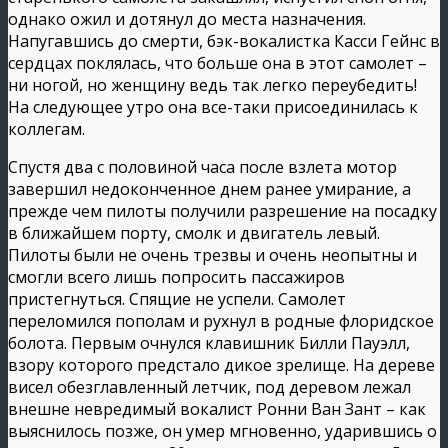
однако ожил и дотянул до места назначения.
Напугавшись до смерти, бэк-вокалистка Касси Гейнс в
сердцах поклялась, что больше она в этот самолет –
ни ногой, но женщину ведь так легко переубедить!
На следующее утро она все-таки присоединилась к
коллегам.
Спустя два с половиной часа после взлета мотор
завершил недоконченное днем ранее умирание, а
прежде чем пилоты получили разрешение на посадку
в ближайшем порту, смолк и двигатель левый.
Пилоты были не очень трезвы и очень неопытны и
смогли всего лишь попросить пассажиров
пристегнуться. Спящие не успели. Самолет
переломился пополам и рухнул в родные флоридское
болота. Первым очнулся клавишник Билли Пауэлл,
взору которого предстало дикое зрелище. На дереве
висел обезглавленный летчик, под деревом лежал
внешне невредимый вокалист Ронни Ван Зант – как
выяснилось позже, он умер мгновенно, ударившись о