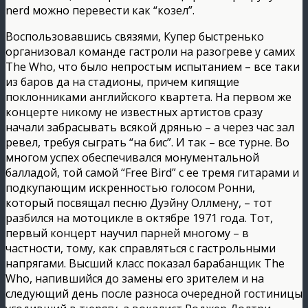
nerd можно перевести как “козел”.
Воспользовавшись связями, Купер быстренько
организовал команде гастроли на разогреве у самих
The Who, что было непростым испытанием – все таки
из баров да на стадионы, причем кипящие
поклонниками английского квартета. На первом же
концерте никому не известных артистов сразу
начали забрасывать всякой дрянью – а через час зал
ревел, требуя сыграть “на бис”. И так – все турне. Во
многом успех обеспечивался монументальной
балладой, той самой “Free Bird” с ее тремя гитарами и
подкупающим искренностью голосом Ронни,
который посвящал песню Дуэйну Оллмену, – тот
разбился на мотоцикле в октябре 1971 года. Тот,
первый концерт научил парней многому – в
частности, тому, как справляться с гастрольными
напрягами. Высший класс показал барабанщик The
Who, напившийся до замены его зрителем и на
следующий день после разноса очередной гостиницы