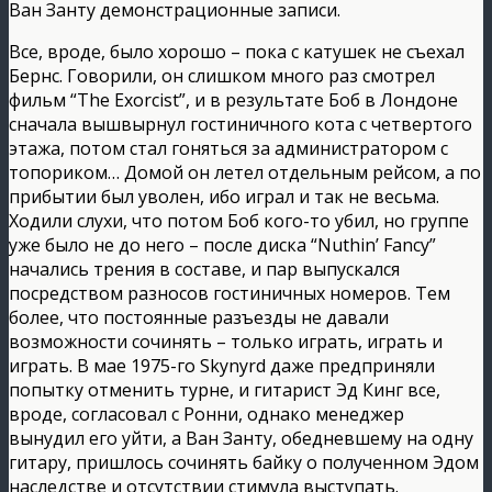
Ван Занту демонстрационные записи.
Все, вроде, было хорошо – пока с катушек не съехал
Бернс. Говорили, он слишком много раз смотрел
фильм “The Exorcist”, и в результате Боб в Лондоне
сначала вышвырнул гостиничного кота с четвертого
этажа, потом стал гоняться за администратором с
топориком… Домой он летел отдельным рейсом, а по
прибытии был уволен, ибо играл и так не весьма.
Ходили слухи, что потом Боб кого-то убил, но группе
уже было не до него – после диска “Nuthin’ Fancy”
начались трения в составе, и пар выпускался
посредством разносов гостиничных номеров. Тем
более, что постоянные разъезды не давали
возможности сочинять – только играть, играть и
играть. В мае 1975-го Skynyrd даже предприняли
попытку отменить турне, и гитарист Эд Кинг все,
вроде, согласовал с Ронни, однако менеджер
вынудил его уйти, а Ван Занту, обедневшему на одну
гитару, пришлось сочинять байку о полученном Эдом
наследстве и отсутствии стимула выступать.