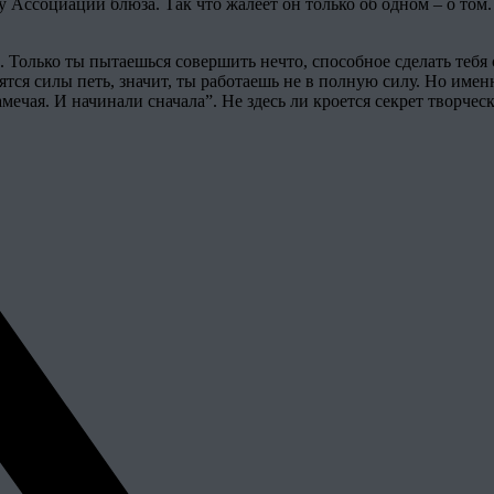
ссоциации блюза. Так что жалеет он только об одном – о том. ч
Только ты пытаешься совершить нечто, способное сделать тебя с
дятся силы петь, значит, ты работаешь не в полную силу. Но им
амечая. И начинали сначала”. Не здесь ли кроется секрет творчес