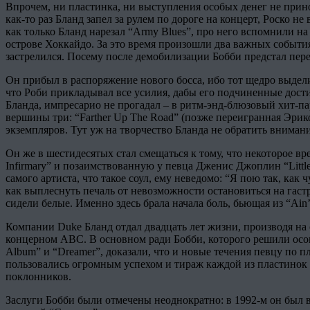
Впрочем, ни пластинка, ни выступления особых денег не принос
как-то раз Бланд запел за рулем по дороге на концерт, Роско н
как только Бланд нарезал “Army Blues”, про него вспомнили на
острове Хоккайдо. За это время произошли два важных событи
застрелился. Посему после демобилизации Бобби предстал пере
Он прибыл в распоряжение нового босса, ибо тот щедро выдели
что Роби прикладывал все усилия, дабы его подчиненные достиг
Бланда, импресарио не прогадал – в ритм-энд-блюзовый хит-па
вершины три: “Farther Up The Road” (позже переигранная Эрико
экземпляров. Тут уж на творчество Бланда не обратить вниман
Он же в шестидесятых стал смещаться к тому, что некоторое вр
Infirmary” и позаимствованную у певца Дженис Джоплин “Little
самого артиста, что такое соул, ему неведомо: “Я пою так, как 
как выплеснуть печаль от невозможности остановиться на гастр
сидели белые. Именно здесь брала начала боль, бьющая из “Ain’t
Компании Duke Бланд отдал двадцать лет жизни, производя на 
концерном АВС. В основном ради Бобби, которого решили осовр
Album” и “Dreamer”, доказали, что и новые течения певцу по п
пользовались огромным успехом и тираж каждой из пластинок н
поклонников.
Заслуги Бобби были отмечены неоднократно: в 1992-м он был 