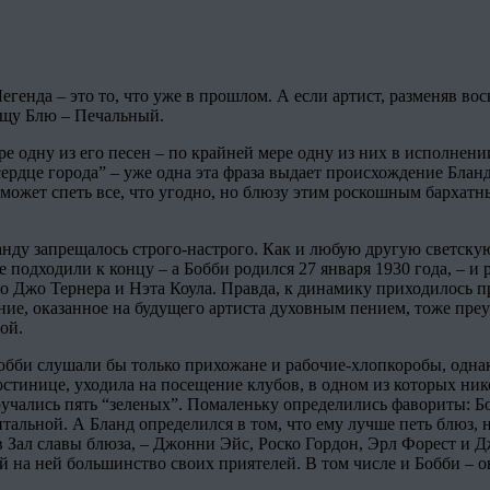
егенда – это то, что уже в прошлом. А если артист, разменяв во
вищу Блю – Печальный.
е одну из его песен – по крайней мере одну из них в исполнен
в сердце города” – уже одна эта фраза выдает происхождение Блан
ожет спеть все, что угодно, но блюзу этим роскошным бархатны
ланду запрещалось строго-настрого. Как и любую другую светску
 подходили к концу – а Бобби родился 27 января 1930 года, – 
 Джо Тернера и Нэта Коула. Правда, к динамику приходилось пр
ние, оказанное на будущего артиста духовным пением, тоже преу
ой.
обби слушали бы только прихожане и рабочие-хлопкоробы, однак
гостинице, уходила на посещение клубов, в одном из которых ни
учались пять “зеленых”. Помаленьку определились фавориты: Боб
альной. А Бланд определился в том, что ему лучше петь блюз, н
ны в Зал славы блюза, – Джонни Эйс, Роско Гордон, Эрл Форест 
а ней большинство своих приятелей. В том числе и Бобби – он 