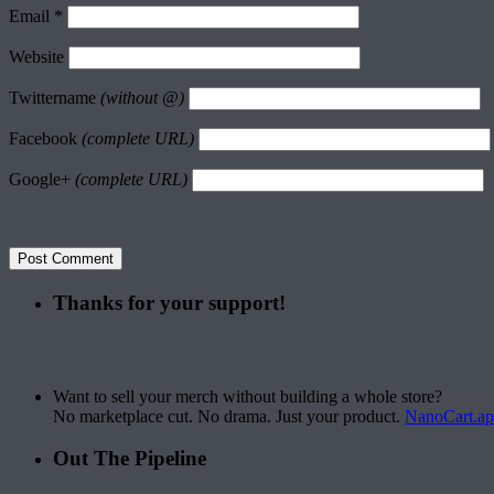
Email
*
Website
Twittername
(without @)
Facebook
(complete URL)
Google+
(complete URL)
Thanks for your support!
Want to sell your merch without building a whole store?
No marketplace cut. No drama. Just your product.
NanoCart.a
Out The Pipeline