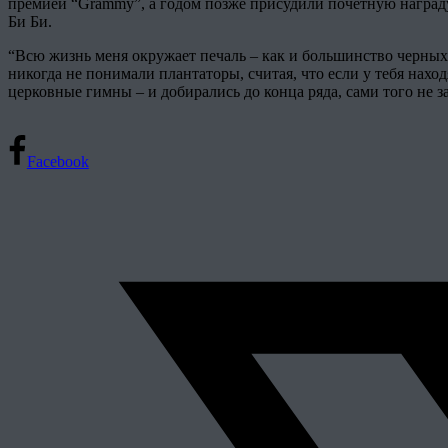
премией “Grammy”, а годом позже присудили почетную награду А
Би Би.
“Всю жизнь меня окружает печаль – как и большинство черных. 
никогда не понимали плантаторы, считая, что если у тебя нахо
церковные гимны – и добирались до конца ряда, сами того не з
Facebook