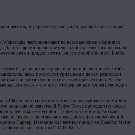
сьмой десяток, по-прежнему выступает, какая же он легенда?
ии Whitesnake часто включают во всевозможные сборниках
да. Да, он – яркий представитель южного, сельского блюза. Би
м голосом он придает нечто, ранее не свойственное. Бобби
ю музыку – религиозные родители настаивали на том, чтобы
и радиоволны даже по самым пуританским домам разносили
иникать исключительно по ночам, когда все спали. А ведь
меньшать нельзя – тем паче, что церковным хором руководил
о в 1947-м юноша не смог устоять перед яркими огнями Биль-
кому пока еще не известный Руфус Томас проводил по средам
би в певческой категории – только он смог справиться с
ежели госпел, – на этом настояли друзья по недолговечной
и Джуниор Паркер. Название коллективу придумал Джеймс Матис,
дебютировал с синглом “I.O.U. Blues”.