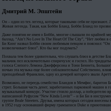
Дмитрий М. Эпштейн
Он – один из тех легенд, которые таковыми себя не признают. Л
Живая легенда. Такая, как Бобби Бланд. Бобби Бланд по проз
Даже понятия не имея о Бобби, многие слышали по крайней мер
баллад. “Ain’t No Love In The Heart Of The City”, “Нет любви 
Би Кинг назвал Бобби своим любимым певцом и пояснил: “Он м
возвеличивает блюз”. Кто бы мог подумать?
Похвала тем более удивительна, что слушать блюз в детстве Б
мальчик пел исключительно спиричуэлс и госпел. Но тридцатые
голоса Слепого Лемона Джефферсона и Тони Беннета, Большого
ночью эта музыка еще более соблазнительна! Собственно, влия
преподобный Франклин, одну из дочерей которого звали Аретт
Возможно, не переедь семейство Бландов в Мемфис, баритон Б
стрит. Большая часть денег, заработанных парковкой машин в 
музыкальный конкурс. Участие стоило доллар, а победителю вр
написанной Руфусом “New Kinda Lovin'” – и Би Би в инструмент
группе Beale Streeters. Друзья, имена которых сегодня внесе
в 1952 году основавший фирму грамзаписи Duke и приютивший н