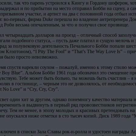
или, так что парень устроился к Кингу и Гордону шофером, хотя
е выдержал и по прибытии на место отправил Бобби на сцену, а са
 призывном участке, и артист на два с половиной года отбыл ис
я: во-первых, фирма Duke перешла во владение антрепренера До
д Роби весьма опечаленным, за что и получил свое прозвище.
л четырнадцать долларов на проезд – отличный способ заполучи
али подобного статуса, – пусть даже платил и сущую мелочь и з
рад за полувековую деятельность Печального Бобби попали шест
м Клэптоном), “I Pity The Fool” и “That’s The Way Love Is” – 
ия было просто невозможно.
емя спустя нарекли соулом – пожалуй, именно к этому стилю мож
 Boy Blue”. Альбом Бобби 1961 года обозначил это смещение пря
чувствую. Тебе может быть больно, ты можешь быть счастлив – я не
олях в гостинице, – черным это не дозволялось, от необходимост
 No Love” и “Cry, Cry, Cry”.
свет один хит за другим, однако понемногу качество материала 
еменить и выдвинуть в первый ряд провозвестников негритянско
лечу. Тем не менее, в эпоху молодых и красивых претендовать н
е опускался ниже отметки в сто тысяч копий. Диск 1989 года “M
включен в списки Зала Славы рок-н-ролла и удостоен награды Ас