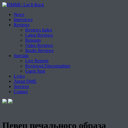
Skip
News
to
Interviews
content
Reviews
Reviews Index
Latest Reviews
Reissues
Video Reviews
Books Reviews
Specials
Live Reports
Reviewed Discographies
Guest Spot
Lyrics
About DME
Services
Contact
Певец печального образа