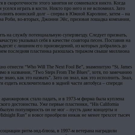
 в скоротечности этого занятия не сомневался никто. Когда
м уселся играть в кости. Никто про него и не вспомнил. Зато
полнять воинский долг – сперва в Южной Каролине, затем – на
на Роби, во-вторых, Джонни Эйс, призовая лошадка компании,
ть на службу потенциальную суперзвезду. Следует признать,
ачастую указывал себя в качестве соавтора песен. Поставив на
ьдесят с лишним его произведений, из которых добрались до
причем последняя пластинка разошлась тиражом свыше миллиона
но отнести “Who Will The Next Fool Be”, знаменитую “St. James
мо в названии, “Two Steps From The Blues”, хотя, по замечанию
 знаю, как это назвать”. Зато он знал, как это исполнить. Знал,
и ездить исключительно в задней части автобуса – спереди
и аранжировок стало падать, и в 1973-м фирма была куплена
го достоинства. Уже первые пластинки, “His California
а былую популярность он не мог – пусть даже концерты и
idnight Run” и вовсе приобрели никак не менее трехсот тысяч
социации ритм-энд-блюза, в 1997-м ветерана наградили