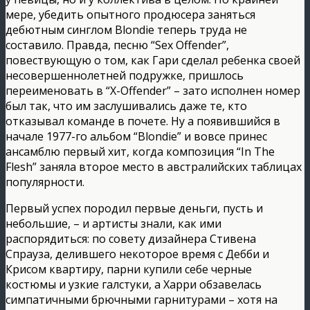
мере, убедить опытного продюсера заняться
дебютным синглом Blondie теперь труда не
составило. Правда, песню “Sex Offender”,
повествующую о том, как Гари сделал ребенка своей
несовершеннолетней подружке, пришлось
переименовать в “X-Offender” – зато исполнен номер
был так, что им заслушивались даже те, кто
отказывал команде в почете. Ну а появившийся в
начале 1977-го альбом “Blondie” и вовсе принес
ансамблю первый хит, когда композиция “In The
Flesh” заняла второе место в австралийских таблицах
популярности.
Первый успех породил первые деньги, пусть и
небольшие, – и артисты знали, как ими
распорядиться: по совету дизайнера Стивена
Спрауза, делившего некоторое время с Дебби и
Крисом квартиру, парни купили себе черные
костюмы и узкие галстуки, а Харри обзавелась
симпатичными брючными гарнитурами – хотя на