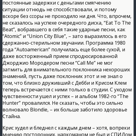
постоянные задержки с деньгами смягчению
ситуации отнюдь не способствовали, и потому
вскоре без ссоры не проходило ни дня. Что, впрочем,
не сказалось на успехе очередного диска, “Eat To The
Beat”, вобравшего в себя такие ударные песни, как
“Atomic” и “Union City Blue”, – зато выразилось в его
сдержанно-стерильном звучании. Программа 1980
года “Autoamerican” получилась еще более сухой, и
даже восторженный прием спродюсированной
Джорджио Мородером песни “Call Me” не мог
затмить для внимательного поклонника нехороших
знамений, пусть даже поклонник этот и не знал о
том, что близко друживший с Дебби и Крисом Клем
теперь встречается с ними только в студии. С уходом
чувственности ушел и успех – и альбом 1982-го “The
Hunter” провалился. Не сказать, чтобы это сильно
волновало Blondie, – их больше заботило здоровье
Стайна.
Крис худел и бледнел с каждым днем – хотя, вопреки
мнению посторонних, наркоманом не был и СПИДом