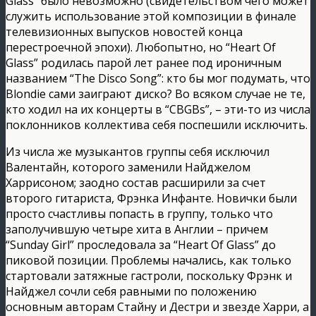
Glass” было невозможно (свидетельством чего может
служить использование этой композиции в финале
телевизионных выпусков новостей конца
перестроечной эпохи). Любопытно, но “Heart Of
Glass” родилась парой лет ранее под ироничным
названием “The Disco Song”: кто бы мог подумать, что
Blondie сами заиграют диско? Во всяком случае не те,
кто ходил на их концерты в “CBGBs”, – эти-то из числа
поклонников коллектива себя поспешили исключить.
Из числа же музыкантов группы себя исключил
Валентайн, которого заменили Найджелом
Харрисоном; заодно состав расширили за счет
второго гитариста, Фрэнка Инфанте. Новички были
просто счастливы попасть в группу, только что
заполучившую четыре хита в Англии – причем
“Sunday Girl” проследовала за “Heart Of Glass” до
пиковой позиции. Проблемы начались, как только
стартовали затяжные гастроли, поскольку Фрэнк и
Найджел сочли себя равными по положению
основным авторам Стайну и Дестри и звезде Харри, а