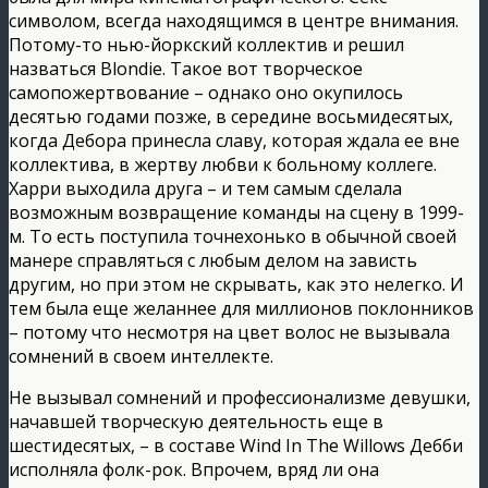
символом, всегда находящимся в центре внимания.
Потому-то нью-йоркский коллектив и решил
назваться Blondie. Такое вот творческое
самопожертвование – однако оно окупилось
десятью годами позже, в середине восьмидесятых,
когда Дебора принесла славу, которая ждала ее вне
коллектива, в жертву любви к больному коллеге.
Харри выходила друга – и тем самым сделала
возможным возвращение команды на сцену в 1999-
м. То есть поступила точнехонько в обычной своей
манере справляться с любым делом на зависть
другим, но при этом не скрывать, как это нелегко. И
тем была еще желаннее для миллионов поклонников
– потому что несмотря на цвет волос не вызывала
сомнений в своем интеллекте.
Не вызывал сомнений и профессионализме девушки,
начавшей творческую деятельность еще в
шестидесятых, – в составе Wind In The Willows Дебби
исполняла фолк-рок. Впрочем, вряд ли она