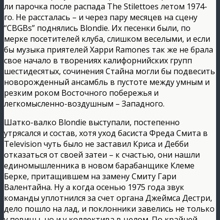
ли парочка после распада The Stilettoes летом 1974-
го. Не рассталась – и через пару месяцев на сцену
“CBGBs” поднялись Blondie. Их песенки были, по
мерке посетителей клуба, слишком веселыми, и если
бы музыка приятелей Харри Ramones так же не брала
свое начало в творениях калифорнийских групп
шестидесятых, сочинения Стайна могли бы подвесить
новорожденный ансамбль в пустоте между умным и
резким роком Восточного побережья и
легкомысленно-воздушным – Западного.
Шатко-валко Blondie выступали, постепенно
утрясался и состав, хотя уход басиста Фреда Смита в
Television чуть было не заставил Криса и Дебби
отказаться от своей затеи – к счастью, они нашли
единомышленника в новом барабанщике Клеме
Берке, притащившем на замену Смиту Гари
Валентайна. Ну а когда осенью 1975 года звук
команды уплотнился за счет органа Джеймса Дестри,
дело пошло на лад, и поклонники завелись не только
у певицы, но и у коллектива в целом. По крайней