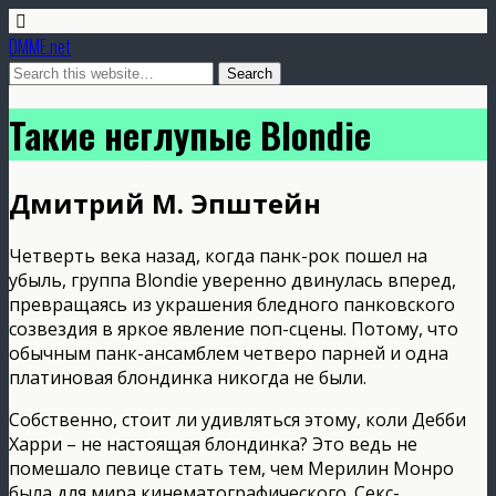
DMME.net
Такие неглупые Blondie
Дмитрий М. Эпштейн
Четверть века назад, когда панк-рок пошел на
убыль, группа Blondie уверенно двинулась вперед,
превращаясь из украшения бледного панковского
созвездия в яркое явление поп-сцены. Потому, что
обычным панк-ансамблем четверо парней и одна
платиновая блондинка никогда не были.
Собственно, стоит ли удивляться этому, коли Дебби
Харри – не настоящая блондинка? Это ведь не
помешало певице стать тем, чем Мерилин Монро
была для мира кинематографического. Секс-