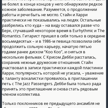
не болел: в конце концов у него обнаружили редкое
кожное заболевание. Разумеется, о продолжении
работы и речи быть не могло. Стайн и Харри
практически не показывались на людях. Остальные
разбрелись кто куда – на виду оставался разве что
Берк, стучавший некоторое время в Eurhythmic и The
Romantics. Гитарист пришел в себя только в середине
восьмидесятых – и в 1986-м певица позволила себе
продолжить сольную карьеру, начатую пятью
годами ранее диском “Koo Koo”, и сняться в
нескольких фильмах. С Крисом Дебби рассталась,
сохранив нежные дружеские отношения. Стайн
участвовал в записи практически каждой пластинки
Харри, популярность которой не угасала, – уважение
к таланту вокалистки проявилось в приглашении
петь с The Jazz Passengers. Дебби была только рада
принять это приглашение и снова стать рядовым
членом коллектива.
Только поклонников ее предыдущего ансамбля не