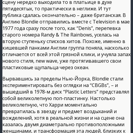
сцену нередко выходила то в платьице в духе
пятидесятых, то практически в неглиже. И тут
публика сдалась окончательно – даже британская. В
Англию Blondie отправились вместе с Television в мае
1977 года сразу после того, как “Denis”, перепевка
старого номера Randy & The Rainbows, уселась на
вторую ступеньку списков хитов. Похоже, именно в
кишевшей панками Англии группа поняла, насколько
отличается от всей этой грязной клики, и учуяла запах
нового стиля, new wave, уже протягивавшего свои
пластиковые щупальца через океан.
Вырвавшись за пределы Нью-Йорка, Blondie стали
экспериментировать без оглядки на “CBGBs”, – и
вышедший в 1978-м диск “Plastic Letters” представлял
собой великолепную поп-пластинку. Настолько
великолепную, что Харри моментально
превратилась в звезду и предмет воздыханий и
вожделений, хотя в реальной жизни и на сцене она
казалась двумя диаметрально противоположными
женщинами, и трансформация эта людей, близких к