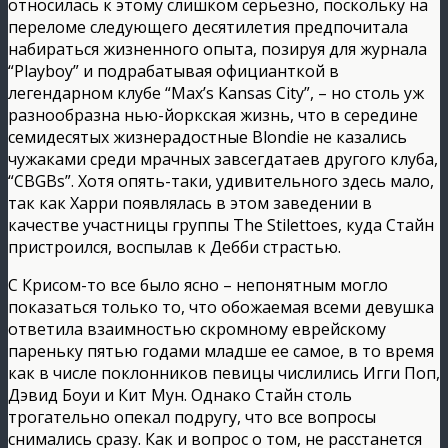
относилась к этому слишком серьезно, поскольку на
переломе следующего десятилетия предпочитала
набираться жизненного опыта, позируя для журнала
“Playboy” и подрабатывая официанткой в
легендарном клубе “Max’s Kansas City”, – но столь уж
разнообразна нью-йоркская жизнь, что в середине
семидесятых жизнерадостные Blondie не казались
чужаками среди мрачных завсегдатаев другого клуба,
“CBGBs”. Хотя опять-таки, удивительного здесь мало,
так как Харри появлялась в этом заведении в
качестве участницы группы The Stilettoes, куда Стайн
пристроился, воспылав к Дебби страстью.
С Крисом-то все было ясно – непонятным могло
показаться только то, что обожаемая всеми девушка
ответила взаимностью скромному еврейскому
пареньку пятью годами младше ее самое, в то время
как в числе поклонников певицы числились Игги Поп,
Дэвид Боуи и Кит Мун. Однако Стайн столь
трогательно опекал подругу, что все вопросы
снимались сразу. Как и вопрос о том, не расстанется