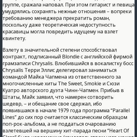
группе, сражала наповал. При этом гитарист и певица
умудрялись сохранять нежные отношения – вопреки
требованию менеджера прекратить роман,
поскольку даже теоретическая недоступность
красавицы могла повредить идущему на взлет
квинтету.
Взлету в значительной степени способствовал
контракт, подписанный Blondie с английской фирмой
грамзаписи Chrysalis. Влюбившийся в вокалистку босс
Chrysalis Терри Эллис делегировал заниматься
командой Майка Чапмена из ответственного за
многочисленные хиты The Sweet, Smokie и Сюзи
Куатро авторского дуэта Чинн-Чапмен. Прибыв в
Штаты, Майк заявил, что намерен сотворить
шедевр, – и обещание свое сдержал, ибо
появившаяся в начале 1979 года программа “Parallel
Lines” до сих пор считается классическим образцом
поп-рок-альбома, а не поддаться очарованию
взлетевшей на вершину хит-парада песни “Heart Of