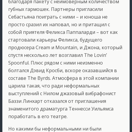
благодаря пакету с неимоверным количеством
губных гармошек. Партнеры пригласили
Себастьяна поиграть с ними – и юноша не
просто сразил их наповал, но и притащил с
собой приятеля Феликса Паппаларди – вот как
стартовали карьеры Феликса, будущего
продюсера Cream и Mountain, и Джона, который
спустя несколько лет возглавил The Lovin’
Spoonful. Плюс рядом с ними неизменно
болтался Дэвид Кросби, вскоре оказавшийся в
составе The Byrds. Атмосфера в этой компании
царила такая, что ради неформальных
выступлений с Нилом джазовый вибрафонист
Баззи Линхарт отказался от приглашения
знаменитого драматурга Теннесси Уильямса
поработать в его театре.
Но какими бы неформальными ни были