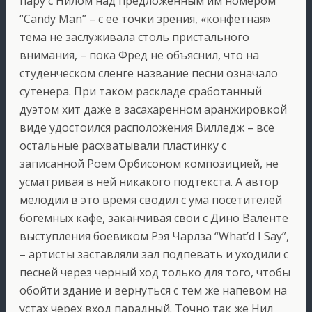
пару с Нилом над предложенным им номером
“Candy Man” – с ее точки зрения, «конфетная»
тема не заслуживала столь пристального
внимания, – пока Фред не объяснил, что на
студенческом сленге название песни означало
сутенера. При таком раскладе сработанный
дуэтом хит даже в засахаренном аранжировкой
виде удостоился расположения Вилледж – все
остальные расхватывали пластинку с
записанной Роем Орбисоном композицией, не
усматривая в ней никакого подтекста. А автор
мелодии в это время сводил с ума посетителей
богемных кафе, заканчивая свои с Дино Валенте
выступления боевиком Рэя Чарлза “What’d I Say”,
– артисты заставляли зал подпевать и уходили с
песней через черный ход только для того, чтобы
обойти здание и вернуться с тем же напевом на
устах черех вход парадный. Точно так же Нил