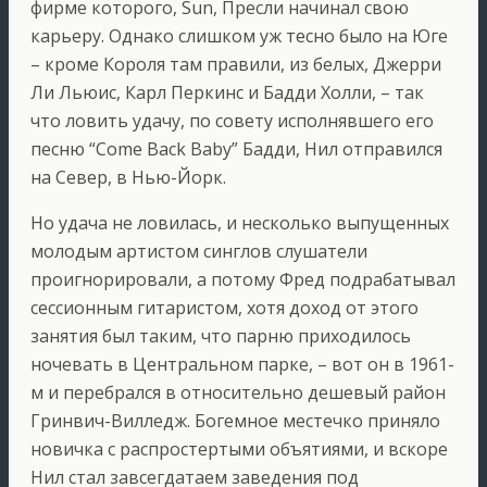
фирме которого, Sun, Пресли начинал свою
карьеру. Однако слишком уж тесно было на Юге
– кроме Короля там правили, из белых, Джерри
Ли Льюис, Карл Перкинс и Бадди Холли, – так
что ловить удачу, по совету исполнявшего его
песню “Come Back Baby” Бадди, Нил отправился
на Север, в Нью-Йорк.
Но удача не ловилась, и несколько выпущенных
молодым артистом синглов слушатели
проигнорировали, а потому Фред подрабатывал
сессионным гитаристом, хотя доход от этого
занятия был таким, что парню приходилось
ночевать в Центральном парке, – вот он в 1961-
м и перебрался в относительно дешевый район
Гринвич-Вилледж. Богемное местечко приняло
новичка с распростертыми объятиями, и вскоре
Нил стал завсегдатаем заведения под