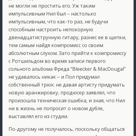
не могли не простить его. Уж таким
импульсивным Нил был – настолько
импульсивным, что как-то раз, не будучи
способным настроить непокорную
двенадцатиструнную гитару, разнес ее в щепки,
тем самым найдя компромисс со своим
абсолютным слухом. Зато прийти к компромиссу
с Ротшильдом во время записи первого
сольного альбома Фреда “Bleecker & MacDougal”
не удавалось никак – и Пол придумал
собственный трюк: не давая артисту придумать
новую аранжировку, продюсер заявлял, что
произошла техническая ошибка, и зная, что Нил
ни в жизнь не попросит о новом дубле,
выставлял его из студии.
По-другому не получалось, поскольку общаться