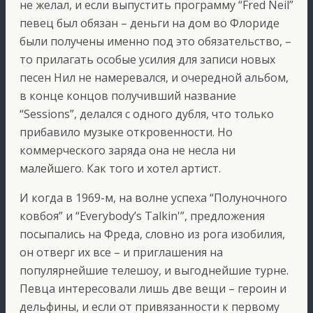
не желал, и если выпустить программу “Fred Neil”
певец был обязан – деньги на дом во Флориде
были получены именно под это обязательство, –
то прилагать особые усилия для записи новых
песен Нил не намеревался, и очередной альбом,
в конце концов получивший название
“Sessions”, делался с одного дубля, что только
прибавило музыке откровенности. Но
коммерческого заряда она не несла ни
малейшего. Как того и хотел артист.
И когда в 1969-м, на волне успеха “Полуночного
ковбоя” и “Everybody’s Talkin'”, предложения
посыпались на Фреда, словно из рога изобилия,
он отверг их все – и приглашения на
популярнейшие телешоу, и выгоднейшие турне.
Певца интересовали лишь две вещи – героин и
дельфины, и если от привязанности к первому