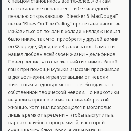
с певцом становилось все тяжелее. А он сам
становился все печальнее – и безысходной
печалью открывающая “Bleecker & MacDougal”
песня “Blues On The Ceiling” пропитана насквозь.
Избавиться от печали в холоде Вилледж нельзя
было никак, так что, приобретя у друзей домик
во Флориде, Фред перебрался на юг. Там он и
нашел любовь всей своей жизни – дельфинов.
Певец решил, что сможет найти с ними общий
язык при помощи музыки и часами просиживал
в дельфинарии, играя уставшим от неволи
животным и одновременно освобождаясь от
собственной творческой неволи. Но наркотики
не ушли в прошлое вместе с нью-йоркской
жизнью, хотя Нил возвращался в мегаполис
лишь время от времени – чтобы выступить в
парочке клубов с программой, в которой
смешивались блюз, фолк, джаз и рага, и