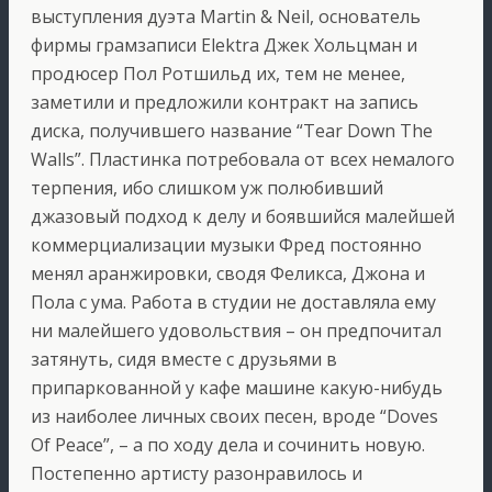
выступления дуэта Martin & Neil, основатель
фирмы грамзаписи Elektra Джек Хольцман и
продюсер Пол Ротшильд их, тем не менее,
заметили и предложили контракт на запись
диска, получившего название “Tear Down The
Walls”. Пластинка потребовала от всех немалого
терпения, ибо слишком уж полюбивший
джазовый подход к делу и боявшийся малейшей
коммерциализации музыки Фред постоянно
менял аранжировки, сводя Феликса, Джона и
Пола с ума. Работа в студии не доставляла ему
ни малейшего удовольствия – он предпочитал
затянуть, сидя вместе с друзьями в
припаркованной у кафе машине какую-нибудь
из наиболее личных своих песен, вроде “Doves
Of Peace”, – а по ходу дела и сочинить новую.
Постепенно артисту разонравилось и