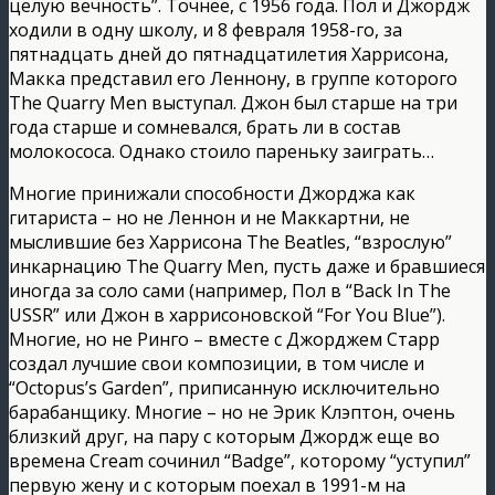
целую вечность”. Точнее, с 1956 года. Пол и Джордж
ходили в одну школу, и 8 февраля 1958-го, за
пятнадцать дней до пятнадцатилетия Харрисона,
Макка представил его Леннону, в группе которого
The Quarry Men выступал. Джон был старше на три
года старше и сомневался, брать ли в состав
молокососа. Однако стоило пареньку заиграть…
Многие принижали способности Джорджа как
гитариста – но не Леннон и не Маккартни, не
мыслившие без Харрисона The Beatles, “взрослую”
инкарнацию The Quarry Men, пусть даже и бравшиеся
иногда за соло сами (например, Пол в “Back In The
USSR” или Джон в харрисоновской “For You Blue”).
Многие, но не Ринго – вместе с Джорджем Старр
создал лучшие свои композиции, в том числе и
“Octopus’s Garden”, приписанную исключительно
барабанщику. Многие – но не Эрик Клэптон, очень
близкий друг, на пару с которым Джордж еще во
времена Cream сочинил “Badge”, которому “уступил”
первую жену и с которым поехал в 1991-м на