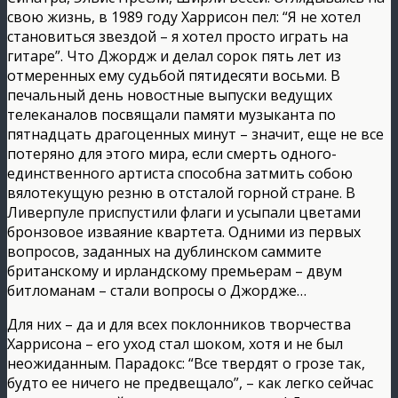
свою жизнь, в 1989 году Харрисон пел: “Я не хотел
становиться звездой – я хотел просто играть на
гитаре”. Что Джордж и делал сорок пять лет из
отмеренных ему судьбой пятидесяти восьми. В
печальный день новостные выпуски ведущих
телеканалов посвящали памяти музыканта по
пятнадцать драгоценных минут – значит, еще не все
потеряно для этого мира, если смерть одного-
единственного артиста способна затмить собою
вялотекущую резню в отсталой горной стране. В
Ливерпуле приспустили флаги и усыпали цветами
бронзовое изваяние квартета. Одними из первых
вопросов, заданных на дублинском саммите
британскому и ирландскому премьерам – двум
битломанам – стали вопросы о Джордже…
Для них – да и для всех поклонников творчества
Харрисона – его уход стал шоком, хотя и не был
неожиданным. Парадокс: “Все твердят о грозе так,
будто ее ничего не предвещало”, – как легко сейчас