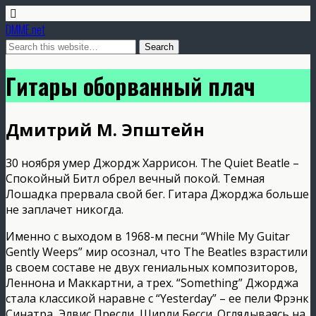
DMME.net
Гитары оборванный плач
Дмитрий М. Эпштейн
30 ноября умер Джордж Харрисон. The Quiet Beatle –
Спокойный Битл обрел вечный покой. Темная
Лошадка прервала свой бег. Гитара Джорджа больше
не заплачет никогда.
Именно с выходом в 1968-м песни “While My Guitar
Gently Weeps” мир осознал, что The Beatles взрастили
в своем составе не двух гениальных композиторов,
Леннона и Маккартни, а трех. “Something” Джорджа
стала классикой наравне с “Yesterday” – ее пели Фрэнк
Синатра, Элвис Пресли, Ширли Бесси. Оглядываясь на