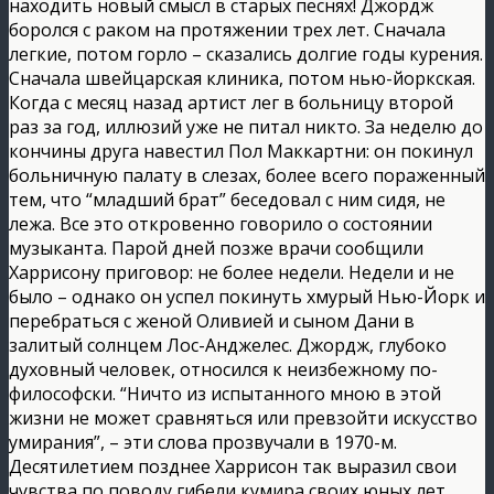
находить новый смысл в старых песнях! Джордж
боролся с раком на протяжении трех лет. Сначала
легкие, потом горло – сказались долгие годы курения.
Сначала швейцарская клиника, потом нью-йоркская.
Когда с месяц назад артист лег в больницу второй
раз за год, иллюзий уже не питал никто. За неделю до
кончины друга навестил Пол Маккартни: он покинул
больничную палату в слезах, более всего пораженный
тем, что “младший брат” беседовал с ним сидя, не
лежа. Все это откровенно говорило о состоянии
музыканта. Парой дней позже врачи сообщили
Харрисону приговор: не более недели. Недели и не
было – однако он успел покинуть хмурый Нью-Йорк и
перебраться с женой Оливией и сыном Дани в
залитый солнцем Лос-Анджелес. Джордж, глубоко
духовный человек, относился к неизбежному по-
философски. “Ничто из испытанного мною в этой
жизни не может сравняться или превзойти искусство
умирания”, – эти слова прозвучали в 1970-м.
Десятилетием позднее Харрисон так выразил свои
чувства по поводу гибели кумира своих юных лет