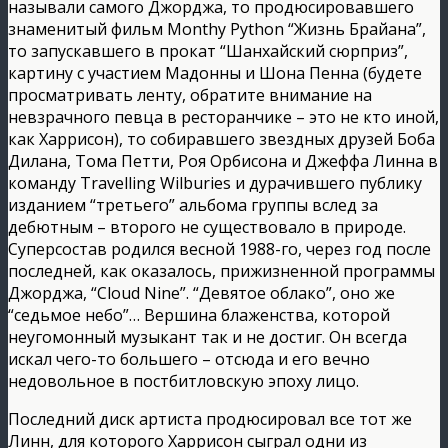
называли самого Джорджа, то продюсировавшего
знаменитый фильм Monthy Python “Жизнь Брайана”,
то запускавшего в прокат “Шанхайский сюрприз”,
картину с участием Мадонны и Шона Пенна (будете
просматривать ленту, обратите внимание на
невзрачного певца в ресторанчике – это не кто иной,
как Харрисон), то собиравшего звездных друзей Боба
Дилана, Тома Петти, Роя Орбисона и Джеффа Линна в
команду Travelling Wilburies и дурачившего публику
изданием “третьего” альбома группы вслед за
дебютным – второго не существовало в природе.
Суперсостав родился весной 1988-го, через год после
последней, как оказалось, прижизненной программы
Джорджа, “Cloud Nine”. “Девятое облако”, оно же
“седьмое небо”… Вершина блаженства, которой
неугомонный музыкант так и не достиг. Он всегда
искал чего-то большего – отсюда и его вечно
недовольное в постбитловскую эпоху лицо.
Последний диск артиста продюсировал все тот же
Линн, для которого Харрисон сыграл одни из