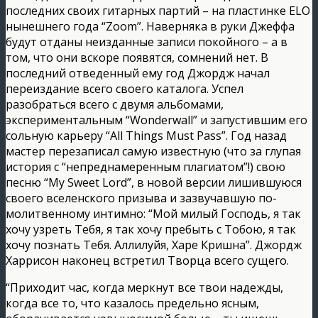
последних своих гитарных партий – на пластинке ELO
нынешнего года “Zoom”. Наверняка в руки Джеффа
будут отданы неизданные записи покойного – а в
том, что они вскоре появятся, сомнений нет. В
последний отведенный ему год Джордж начал
переиздание всего своего каталога. Успел
разобраться всего с двумя альбомами,
экспериментальным “Wonderwall” и запустившим его
сольную карьеру “All Things Must Pass”. Год назад
мастер перезаписал самую известную (что за глупая
история с “непреднамеренным плагиатом”!) свою
песню “My Sweet Lord”, в новой версии лишившуюся
своего вселенского призыва и зазвучавшую по-
молитвенному интимно: “Мой милый Господь, я так
хочу узреть Тебя, я так хочу пребыть с Тобою, я так
хочу познать Тебя. Аллилуйя, Харе Кришна”. Джордж
Харрисон наконец встретил Творца всего сущего.
“Приходит час, когда меркнут все твои надежды,
когда все то, что казалось предельно ясным,