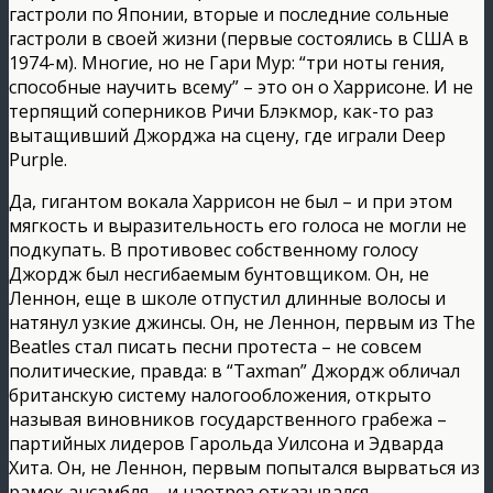
гастроли по Японии, вторые и последние сольные
гастроли в своей жизни (первые состоялись в США в
1974-м). Многие, но не Гари Мур: “три ноты гения,
способные научить всему” – это он о Харрисоне. И не
терпящий соперников Ричи Блэкмор, как-то раз
вытащивший Джорджа на сцену, где играли Deep
Purple.
Да, гигантом вокала Харрисон не был – и при этом
мягкость и выразительность его голоса не могли не
подкупать. В противовес собственному голосу
Джордж был несгибаемым бунтовщиком. Он, не
Леннон, еще в школе отпустил длинные волосы и
натянул узкие джинсы. Он, не Леннон, первым из The
Beatles стал писать песни протеста – не совсем
политические, правда: в “Taxman” Джордж обличал
британскую систему налогообложения, открыто
называя виновников государственного грабежа –
партийных лидеров Гарольда Уилсона и Эдварда
Хита. Он, не Леннон, первым попытался вырваться из
рамок ансамбля – и наотрез отказывался