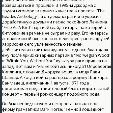
возвращаться в прошлое. В 1995-м Джорджа с
трудом уговорили принять участие в проекте “The
Beatles Anthology”, и он демонстративно украсил
доработанную друзьями песню покойного Леннона
“Free As A Bird” партией слайд-гитары, на которой в
битловские времена не сыграл ни разу. Его интересы
лежали в иной плоскости нежели пристрастия друзей.
Харрисона с его увлеченностью Индией
действительно считали чудаком – однако благодаря
ему после ярких ситарных партий в “Norwegian Wood”
и “Within You, Without You” культура раги пришла на
Запад. Вот вам и “им не сойтись никогда”! Опровергая
Киплинга, с подачи Джорджа вошел в моду Рави
Шанкар. А когда война растерзала родину Шанкара,
Бангладеш, англичанин 1 августа 1971 года
организовал представительный благотворительный
концерт – первый рок-концерт подобного рода.
Он был непредсказуем и неспроста назвал свою
фирму грамзаписи Dark Horse. “Темной лошадкой”