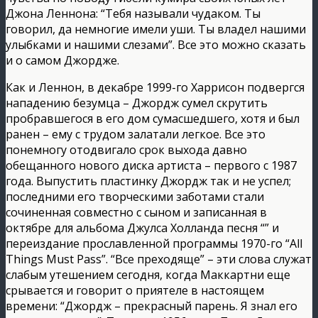
Джона Леннона: “Тебя называли чудаком. Ты
говорил, да немногие имели уши. Ты владел нашими
улыбками и нашими слезами”. Все это можно сказать
и о самом Джордже.
Как и Леннон, в декабре 1999-го Харрисон подвергся
нападению безумца – Джордж сумел скрутить
пробравшегося в его дом сумасшедшего, хотя и был
ранен – ему с трудом залатали легкое. Все это
понемногу отодвигало срок выхода давно
обещанного нового диска артиста – первого с 1987
года. Выпустить пластинку Джордж так и не успел;
последними его творческими заботами стали
сочиненная совместно с сыном и записанная в
октябре для альбома Джулса Холланда песня “” и
переиздание прославленной программы 1970-го “All
Things Must Pass”. “Все преходяще” – эти слова служат
слабым утешением сегодня, когда Маккартни еще
срывается и говорит о приятеле в настоящем
времени: “Джордж – прекрасный парень. Я знал его