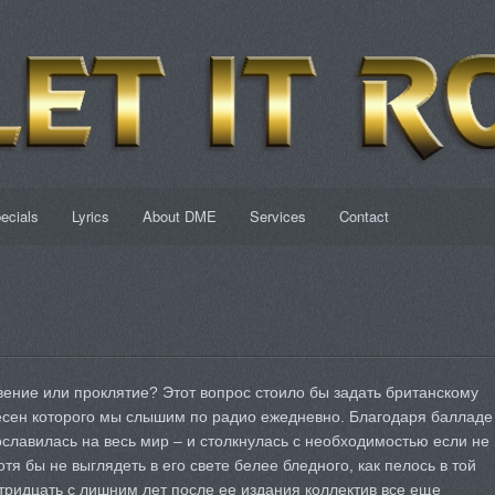
ecials
Lyrics
About DME
Services
Contact
вение или проклятие? Этот вопрос стоило бы задать британскому
песен которого мы слышим по радио ежедневно. Благодаря балладе
рославилась на весь мир – и столкнулась с необходимостью если не
тя бы не выглядеть в его свете белее бледного, как пелось в той
 тридцать с лишним лет после ее издания коллектив все еще