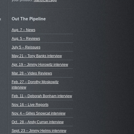
your product.
NanoCart.app
Out The Pipeline
в
Aug. 7 – News
Aug. 5 – Reviews
July 5 – Reissues
May 21 – Tony Banks interview
Apr. 19 – Jimmy Horowitz interview
Mar. 28 – Video Reviews
Feb. 27 – Dorothy Moskowitz
interview
Feb. 11 – Deborah Bonham interview
Nov. 16 – Live Reports
Nov. 4 – Gilles Snowcat interview
Oct.. 28 – Andy Curran interview
Sept. 23 – Jimmy Helms interview