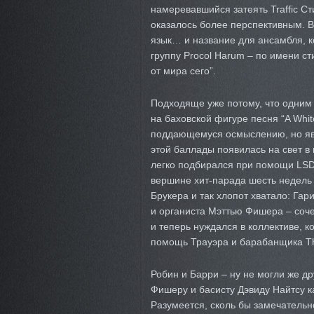
намеревавшийся затеять Traffic С
оказалось более перспективным. 
язык… и название для ансамбля, к
группу Procol Harum – по имени с
от мира сего”.
Подходяще уже потому, что одним 
на баховской фигуре песня “A White
поддающемуся осмыслению, но явно
этой баллады появилась на свет в 
легко подбирался при помощи LSD,
вершине хит-парада шесть недель 
Брукера и так хлопот хватало: Гар
и органиста Мэттью Фишера – соч
и теперь нуждался в коллективе, к
помощь Трауэра и барабанщика Th
Робин и Барри – ну не могли же др
Фишеру и басисту Дэвиду Найтсу ка
Разумеется, сколь бы замечательн