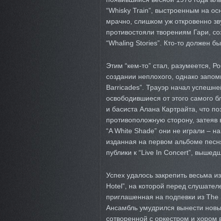
“Whisky Train”, выстроенным на ос
мрачно, слишком уж откровенно зв
противостояли творениям Гари, со
“Whaling Stories”. Кто-то должен бы
Этим “кем-то” стал, разумеется, Р
создании неплохого, однако запо
Barricades”. Трауэр начал успешн
освободившиеся от этого самого б
и басиста Алана Картрайта, что по
противоположную сторону, затеяв
“A White Shade” они не играли – 
изданная на первом альбоме песня
публики к “Live In Concert”, выше
Успех удалось закрепить весьма и
Hotel”, на которой перед слушател
приглашенная на подпевки из The S
Ансамбль умудрился вынести новые
сотворенной с оркестром и хором 