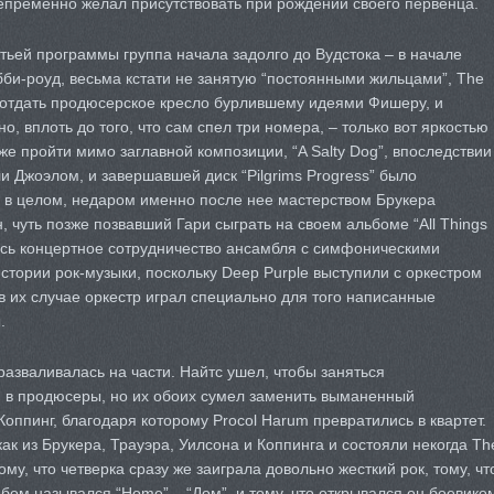
епременно желал присутствовать при рождении своего первенца.
етьей программы группа начала задолго до Вудстока – в начале
бби-роуд, весьма кстати не занятую “постоянными жильцами”, The
и отдать продюсерское кресло бурлившему идеями Фишеру, и
о, вплоть до того, что сам спел три номера, – только вот яркостью
же пройти мимо заглавной композиции, “A Salty Dog”, впоследствии
 Джоэлом, и завершавшей диск “Pilgrims Progress” было
и в целом, недаром именно после нее мастерством Брукера
 чуть позже позвавший Гари сыграть на своем альбоме “All Things
ось концертное сотрудничество ансамбля с симфоническими
истории рок-музыки, поскольку Deep Purple выступили с оркестром
в их случае оркестр играл специально для того написанные
.
азваливалась на части. Найтс ушел, чтобы заняться
в продюсеры, но их обоих сумел заменить выманенный
оппинг, благодаря которому Procol Harum превратились в квартет.
как из Брукера, Трауэра, Уилсона и Коппинга и состояли некогда Th
му, что четверка сразу же заиграла довольно жесткий рок, тому, чт
бом назывался “Home” – “Дом”, и тому, что открывался он боевико