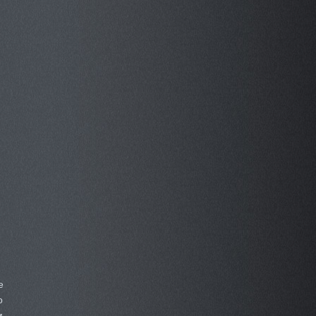
e
о
м