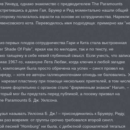
тив Уинвуд, однако знакомство с предводителем The Paramounts
Встретившись в доме Гая, Брукер и Рид моментально нашли общий
оторому полагалось взрасти на основе их сотрудничества. Нарекли
тивенсовского кота. Переводилось имя подходяще: примерно как “н
из первых плодов сотрудничества Гари и Кита стала выстроенная
r Shade Of Pale”, яркая как по мелодии, так и по тексту, не
 таящему в себе некий глубинный смысл. Если учесть, что запис
мае 1967-го, накануне Лета Любви, когда ключик к любой загадке
 композиция была просто обречена на успех – сингл провел на
кряду, – хотя ее авторы галлюциногенами отнюдь не баловались. 
и нарезал пластинку при помощи нескольких приятелей, в том числ
етание фортепьяно с органом стало “фирменным знаком” Harum, –
оторый мог бы предстать перед публикой, а посему призвал на
e Paramounts Б. Дж. Уилсона.
узья называть Уилсона Б. Дж.! – присоединились к Брукеру, Риду,
к раз вовремя: от группы срочно требовался второй сингл.
ой песней “Homburg” ни была, с дебютной сорокапяткой тягаться