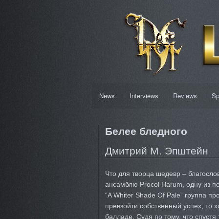
News
Interviews
Reviews
Sp
Белее бледного
Дмитрий М. Эпштейн
Что для творца шедевр – благосло
ансамблю Procol Harum, одну из 
“A Whiter Shade Of Pale” группа п
превзойти собственный успех, то хо
балладе. Судя по тому, что спустя