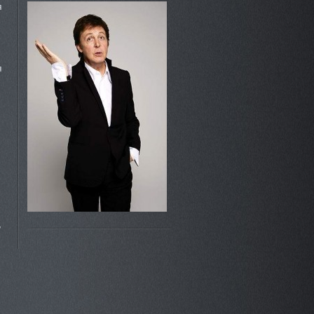
я
я
,