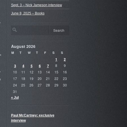
Sept. 3 – Nick Jameson interview
June 8, 2025 – Books
е
August 2026
M
T
W
T
F
S
S
ь
1
2
3
4
5
6
7
8
9
10
11
12
13
14
15
16
У
17
18
19
20
21
22
23
е
24
25
26
27
28
29
30
31
« Jul
Paul McCartney: exclusive
interview