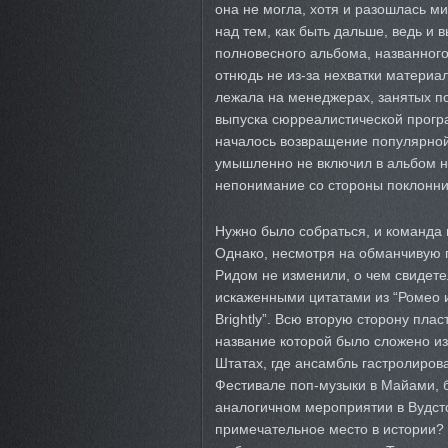
она не могла, хотя и разошлась м
над тем, как быть дальше, ведь и 
полновесного альбома, названного 
отнюдь не из-за нехватки материал
лежала на менеджерах, занятых п
выпуска сюрреалистической програ
началось возвращение популярной 
умышленно не включил в альбом ни
непонимание со стороны поклонник
Нужно было собраться, и команда
Однако, несмотря на обманчивую 
Ридом не изменили, о чем свидетел
искаженными цитатами из “Ромео 
Brightly”. Всю вторую сторону плас
название которой было сложено из
Штатах, где ансамбль гастролирова
Фестивале поп-музыки в Майами, б
аналогичном мероприятии в Вудсто
примечательное место в истории? Х