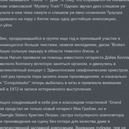
нове элвисовской “Mystery Train”? Однако звучал диск слишком уж
учала в нем тема смерти и слишком уж явно сочинения Трауэра
здавшего на пару с Китом лишь одну достойную композицию,
л уйти.
обин, продержавшийся в группе еще год и принявший участие в
минающегося больше текстами, нежели мелодиями, диска “Broken
ейшую сольную карьеру в области тяжелого блюза, а
люза Harum призвали на помощь известного гитариста Дэйва Болла
зволило Коппингу вплотную заняться органом, и двинулись в
 великолепный концерт с Эдмонтонским симфоническим оркестром.
на сей раз пришла пора засиять иным произведениям, и изначально
 “Conquistador” теперь выбилась в хиты и привлекла внимание
дшей в 1972-м записи исторического выступления.
зящно соединившей в себе рок и классицизм пластинкой “Grand
ем предстал не только новый гитарист Мик Грабэм, но и
wingle Sisters Кристин Легран, сестра популярного композитора.
 произведения на сцену без потери для качества даже в
величественной заглавной композиции. Внимание публики, тем не