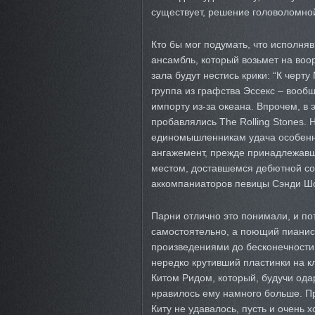
существует, решение головоломной
Кто бы мог подумать, что исполня
ансамбль, который возьмет на воор
зала будут нестись крики: “К черт
группа из графства Эссекс – вооб
импорту из-за океана. Впрочем, в 
пробавлялись The Rolling Stones. 
единомышленникам удача особенно
ангажемент, прежде принадлежавш
местом, доставшемся дебютной сор
аккомпаниаторов певицы Сэнди Шоу
Парни отлично это понимали, и по
самостоятельно, а поющий пианист
произведениями до бесконечности 
нередко крутивший пластинки на к
Китом Ридом, который, будучи ода
нравилось ему намного больше. Пр
Киту не удавалось, пусть и очень 