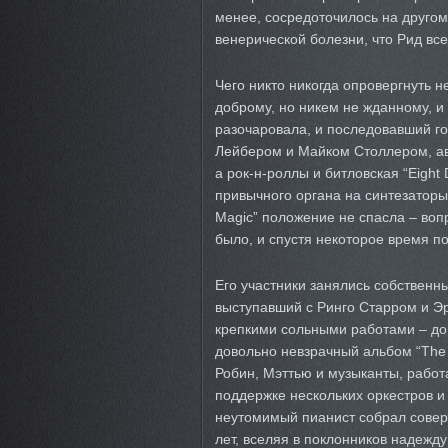
менее, сосредоточилось на другом 
венерической болезни, что Рид все
Чего никто никогда опровергнуть не
доброму, но никем не жданному, и 
разочаровала, и последовавший го
Лейбером и Майком Столлером, авт
а рок-н-роллы и битловская “Eight
привычного органа на синтезаторы
Magic” положение не спасла – воп
было, и спустя некоторое время 
Его участники занялись собственны
выступавший с Ринго Старром и Э
крепкими сольными работами – до 
довольно невзрачный альбом “The 
Робин, Мэттью и музыканты, работ
поддержке нескольких оркестров и
неутомимый пианист собрал совер
лет, вселяя в поклонников надежд