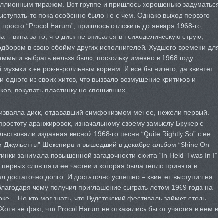
иллионным тиражом. Вот группе и пришлось хорошенько задуматьс
выступать-то пока особенно было не с чем. Однако выход первого
просто “Procol Harum”, пришлось отложить до января 1968-го,
а – вина за то, что диск не вписался в психоделическую струю,
одбором в свою обойму других исполнителей. Худшего времени дл
ммы и выбрать нельзя было, поскольку именно в 1968 году
музыки к ее рок-н-ролльным корням. И все бы ничего, да квинтет
 одного из своих хитов, что вызвало возмущение критиков и
ов, покупать пластинку не спешивших.
 изваяла диск, отдававший симфонизмом менее, нежели первый.
простоту аранжировок, изначальному своему замыслу Брукер с
ьствовали изданная весной 1968-го песня “Quite Rightly So” с ее
и Джульетты” Шекспира и вышедший в декабре альбом “Shine On
тинки занимала повышенной загадочности сюита “In Held ‘Twas In I”
 первых слов пяти ее частей и которая была тепло принята в
л достаточно долго. И достаточно успешно – квинтет выступил на
лагодаря чему получил приглашение сыграть летом 1969 года на
ке… Но кто мог знать, что Вудстокский фестиваль займет столь
отя не факт, что Procol Harum не отказались бы от участия в нем в