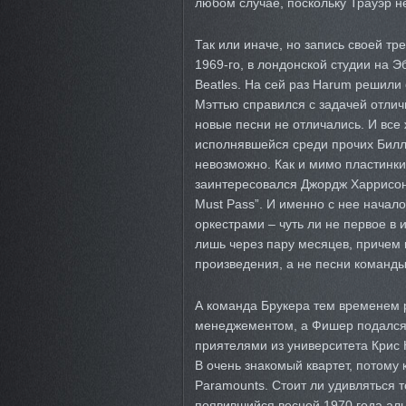
любом случае, поскольку Трауэр н
Так или иначе, но запись своей тр
1969-го, в лондонской студии на Э
Beatles. На сей раз Harum решил
Мэттью справился с задачей отличн
новые песни не отличались. И все 
исполнявшейся среди прочих Билли
невозможно. Как и мимо пластинк
заинтересовался Джордж Харрисон,
Must Pass”. И именно с нее начал
оркестрами – чуть ли не первое в 
лишь через пару месяцев, причем 
произведения, а не песни команды
А команда Брукера тем временем р
менеджементом, а Фишер подался 
приятелями из университета Крис К
В очень знакомый квартет, потому 
Paramounts. Стоит ли удивляться то
появившийся весной 1970 года аль