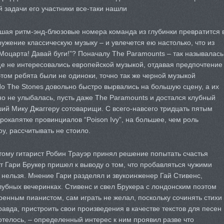
 задачи его участники все-таки нашли
вшая ритм-энд-блюзовые номера команда из глубинки превратится 
ужение классическую музыку – и увлечется ею настолько, что из
у Моцарта! Давай буги!”? Поначалу The Paramounts – так называлась
ще не интересовались европейской музыкой, отдавая предпочтение
этом ребята были не одиноки, точно так же черной музыкой
Но The Stones довольно быстро вырвались на большую сцену, а их
 не улыбалась, пусть даже The Paramounts и достался клубный
ий Мику Джаггеру сотоварищи. С всего-навсего тридцать пятым
окапятке провинциалов “Poison Ivy”, на большее, чем роль
, рассчитывать не стоило.
тому гитарист Робин Трауэр принял решение попытать счастья
 Гари Брукер пришел к выводу о том, что пробавляться чужими
нельзя. Мнение Гари разделял и звукоинженер Гай Стивенс,
лубных вечеринках. Стивенс и свел Брукера с лондонским поэтом
ренным пианистом, сам играть не желал, поскольку сочинять стихи
авда, пристроить свои произведения в качестве текстов для песен
хотелось, – определенный интерес к ним проявил разве что