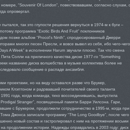
номере, “Souvenir Of London”, повествовавшем, согласно слухам, 
гда опровергал.
 пытался, так это глупости решения вернуться в 1974-м к буги –
потому программа “Exotic Birds And Fruit” поклонников
дом позже альбом “Procol’s Ninth”, спродюсированный Джерри
орами многих песен Пресли, и вовсе вывел из себя, ибо чего-чего
 Days A Week” в исполнении Harum звучали плоско. Так что смена
 Пита Солли на приличного качества диске 1977-го “Something
реки названию диска волшебства в музыке коллектива более не
последовало сообщение о распаде ансамбля.
ми проектами, но на виду оставался разве что Брукер,
риком Клэптоном и радовавший почитателей своего таланта
1991 года, когда команда, тихо воссоединившись, выпустила
Prodigal Stranger”, посвященный памяти Барри Уилсона. Гари,
авшие с Брукером, продолжили сотрудничество в 1995-м, когда при
 Тома Джонса записали программу “The Long Goodbye”, после чего
шенно новый состав и гастролировал с ним на протяжении восьми
у на продолжении истории. Надежды оправдались в 2003 году: диск