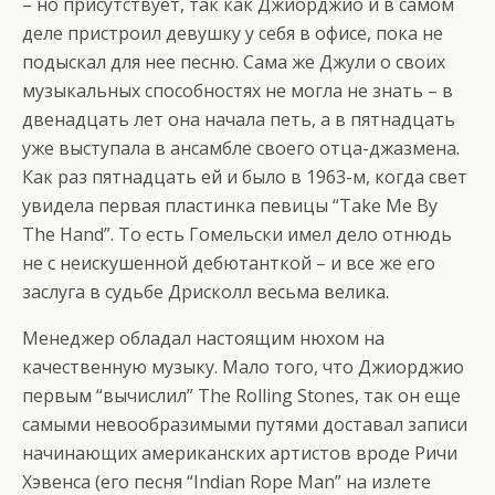
– но присутствует, так как Джиорджио и в самом
деле пристроил девушку у себя в офисе, пока не
подыскал для нее песню. Сама же Джули о своих
музыкальных способностях не могла не знать – в
двенадцать лет она начала петь, а в пятнадцать
уже выступала в ансамбле своего отца-джазмена.
Как раз пятнадцать ей и было в 1963-м, когда свет
увидела первая пластинка певицы “Take Me By
The Hand”. То есть Гомельски имел дело отнюдь
не с неискушенной дебютанткой – и все же его
заслуга в судьбе Дрисколл весьма велика.
Менеджер обладал настоящим нюхом на
качественную музыку. Мало того, что Джиорджио
первым “вычислил” The Rolling Stones, так он еще
самыми невообразимыми путями доставал записи
начинающих американских артистов вроде Ричи
Хэвенса (его песня “Indian Rope Man” на излете