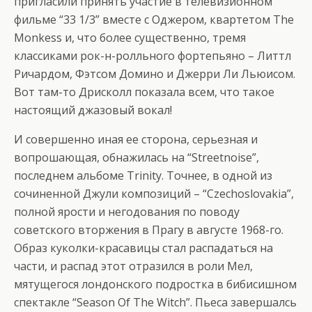
пригласили принять участие в телевизионном
фильме “33 1/3” вместе с Оджером, квартетом The
Monkess и, что более существенно, тремя
классиками рок-н-ролльного фортепьяно – Литтл
Ричардом, Фэтсом Домино и Джерри Ли Льюисом.
Вот там-то Дрисколл показала всем, что такое
настоящий джазовый вокал!
И совершенно иная ее сторона, серьезная и
вопрошающая, обнажилась на “Streetnoise”,
последнем альбоме Trinity. Точнее, в одной из
сочиненной Джули композиций – “Czechoslovakia”,
полной ярости и негодования по поводу
советского вторжения в Прагу в августе 1968-го.
Образ куколки-красавицы стал распадаться на
части, и распад этот отразился в роли Мел,
мятущегося лондонского подростка в бибисишном
спектакле “Season Of The Witch”. Пьеса завершалсь