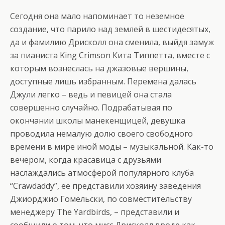
Сегодня она мало напоминает то неземное
создание, что парило над землей в шестидесятых,
да и фамилию Дрисколл она cменила, выйдя замуж
за пианиста King Crimson Кита Типпетта, вместе с
которым вознеслась на джазовые вершины,
доступные лишь избранным. Перемена далась
Джули легко – ведь и певицей она стала
совершенно случайно. Подрабатывая по
окончании школы манекенщицей, девушка
проводила немалую долю своего свободного
времени в мире иной моды – музыкальной. Как-то
вечером, когда красавица с друзьями
наслаждались атмосферой популярного клуба
“Crawdaddy”, ее представили хозяину заведения
Джиорджио Гомельски, по совместительству
менеджеру The Yardbirds, – представили и