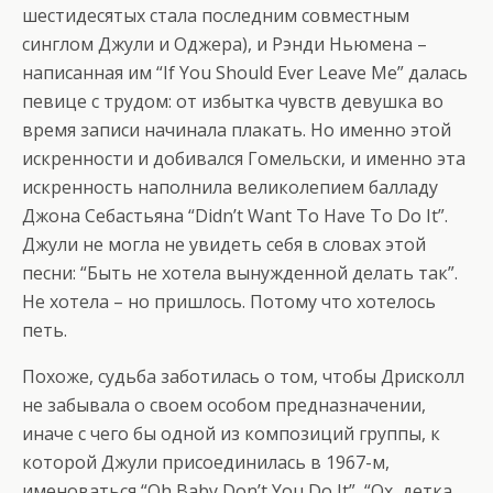
шестидесятых стала последним совместным
синглом Джули и Оджера), и Рэнди Ньюмена –
написанная им “If You Should Ever Leave Me” далась
певице с трудом: от избытка чувств девушка во
время записи начинала плакать. Но именно этой
искренности и добивался Гомельски, и именно эта
искренность наполнила великолепием балладу
Джона Себастьяна “Didn’t Want To Have To Do It”.
Джули не могла не увидеть себя в словах этой
песни: “Быть не хотела вынужденной делать так”.
Не хотела – но пришлось. Потому что хотелось
петь.
Похоже, судьба заботилась о том, чтобы Дрисколл
не забывала о своем особом предназначении,
иначе с чего бы одной из композиций группы, к
которой Джули присоединилась в 1967-м,
именоваться “Oh Baby Don’t You Do It”, “Ох, детка,