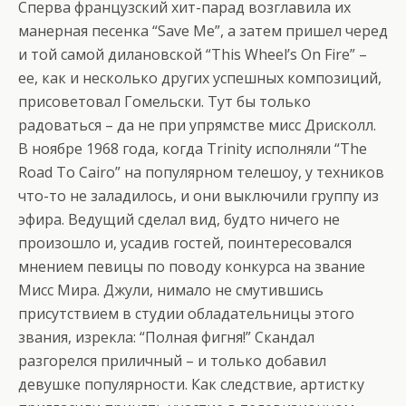
Сперва французский хит-парад возглавила их
манерная песенка “Save Me”, а затем пришел черед
и той самой дилановской “This Wheel’s On Fire” –
ее, как и несколько других успешных композиций,
присоветовал Гомельски. Тут бы только
радоваться – да не при упрямстве мисс Дрисколл.
В ноябре 1968 года, когда Trinity исполняли “The
Road To Cairo” на популярном телешоу, у техников
что-то не заладилось, и они выключили группу из
эфира. Ведущий сделал вид, будто ничего не
произошло и, усадив гостей, поинтересовался
мнением певицы по поводу конкурса на звание
Мисс Мира. Джули, нимало не смутившись
присутствием в студии обладательницы этого
звания, изрекла: “Полная фигня!” Скандал
разгорелся приличный – и только добавил
девушке популярности. Как следствие, артистку