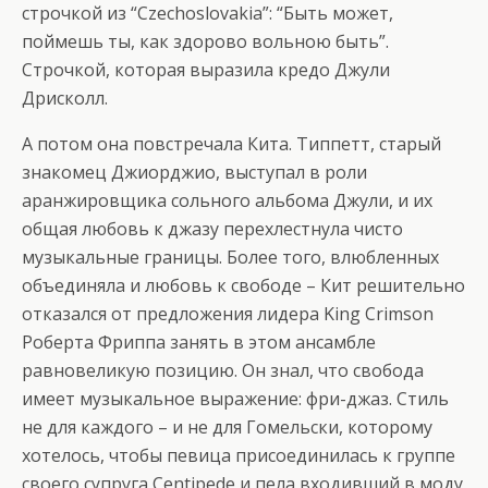
строчкой из “Czechoslovakia”: “Быть может,
поймешь ты, как здорово вольною быть”.
Строчкой, которая выразила кредо Джули
Дрисколл.
А потом она повстречала Кита. Типпетт, старый
знакомец Джиорджио, выступал в роли
аранжировщика сольного альбома Джули, и их
общая любовь к джазу перехлестнула чисто
музыкальные границы. Более того, влюбленных
объединяла и любовь к свободе – Кит решительно
отказался от предложения лидера King Crimson
Роберта Фриппа занять в этом ансамбле
равновеликую позицию. Он знал, что свобода
имеет музыкальное выражение: фри-джаз. Стиль
не для каждого – и не для Гомельски, которому
хотелось, чтобы певица присоединилась к группе
своего супруга Centipede и пела входивший в моду