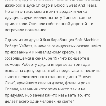
джаз-рок в духе Chicago и Blood, Sweat And Tears.
Но опять-таки, места в хит-парадах и легко
идущие в руки миллионы чету Типпеттсов не
привлекали. Они шли собственной дорогой – и
встречали понимание.
Одним из их друзей был барабанщик Soft Machine
Роберт Уайатт, в начале семидесятых оказавшийся
прикованным к инвалидному креслу. На
состоявшемся в сентябре 1974-го концерте в
помощь Роберту Джули впервые за три года
вышла на сцену одна, чтобы представить песни из
своего великолепного сольного диска “Sunset
Glow”, ярчайшего сплава джаза, фолка и рока.
Сплава, названия которому никто так и не
придумал, ибо зачем как-то называть то, что
делает всего один человек на свете?