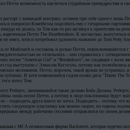
авил Петти возможность научиться студийным премудростям и св
расторг с командой контракт, оставив при себе одного лишь Пет
ись и попросил Кэмпбелла подсобить ему с гитарными партиями,
икуда не делась, то Том как-то раз заглянул к приятелям на ре
, нареченная Петти The Heartbreakers. К несчастью, выпутаться и
не имел, хотя и потребовал удлинить название до Tom Petty And
сь от Mudcrutch и составом, и ролью Петти, переключившегося с
s медлительностью не отличались – они справились с сотворением
чих песни “American Girl” и “Breakdown”, не сходящие с волн ам
ерез год выступали с Элвисом Костелло, потому как полюбились 
ских меломанов. Петти, впрочем, такой ярлык не устраивал, и н
ам публики. И хотя появившийся годом позже диск “Damn The To
 того хотел Том.
отт Робертс, занимавшийся также делами Боба Дилана. Робертс, 
ойны лишь песни Петти, а потому в лицо поклонники будут знать 
ло – подводить друга никто не хотел. Подводить – потому, что 
устить следующую пластинку как можно скорее, но парень подчин
рерывах между рабочими сессиями отправлялся по своим делам,
чавшая с MCA независимая фирма Backstreet, которая перечислил