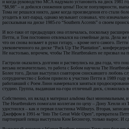
и когда руководство MCA надумало установить на диск 1981 г
“$8,98” – и добился снижения цены! После популярности, выпав
Тома не решался никто, даже когда произведения его стали бо
угодить в хит-парад, однако музыкант сознавал, что изначально
рассказывая на диске 1985-го “Southern Accents” о своем прои
И все-таки от предыдущих она отличалась, поскольку расширен
Петти, и Том постоянно отвлекался на семейные дела. Дела же 
что он снова возьмет в руки гитару, – кроме него самого. Петт
увековеченного на диске “Pack Up The Plantation”, конфередера
Не настолько, впрочем, чтобы The Heartbreakers не призвал н
Гастроли оказались долгими и растянулись на два года, что п
весьма незначительно, то работа с Бобом научила The Heartbre
Более того, Дилан выступил соавтором снискавшего любовь слу
сотрудничество с Бобом привело к участию Петти в 1989 году
работавший с Роем Линн намеревался заняться продюсирование
студию. Группа, выдавшая на-гора отличный диск, сложилась вес
Собственно, их вклад в материал альбома был минимальным, и п
The Heartbreakers помогали коллегам по цеху – Дону Хенли из 
удостоился – как и первая пластинка Wiliburys. Вторая, записа
Джеффом в 1991-м “Into The Great Wide Open”, превратила Петти 
партнершей певца выступала Ким Бесингер, только вырос. И с
Выгодный договор с Warner Brothers принес Тому еще больше де