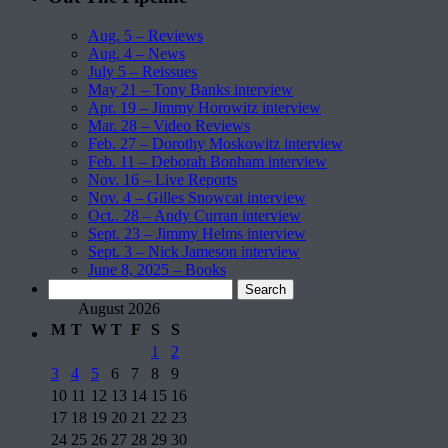
Aug. 5 – Reviews
Aug. 4 – News
July 5 – Reissues
May 21 – Tony Banks interview
Apr. 19 – Jimmy Horowitz interview
Mar. 28 – Video Reviews
Feb. 27 – Dorothy Moskowitz interview
Feb. 11 – Deborah Bonham interview
Nov. 16 – Live Reports
Nov. 4 – Gilles Snowcat interview
Oct.. 28 – Andy Curran interview
Sept. 23 – Jimmy Helms interview
Sept. 3 – Nick Jameson interview
June 8, 2025 – Books
Search
for:
August 2026
M
T
W
T
F
S
S
1
2
3
4
5
6
7
8
9
10
11
12
13
14
15
16
17
18
19
20
21
22
23
24
25
26
27
28
29
30