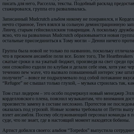
писать для него, Расселла, тексты. Подобный расклад предост
стажировался, группа его разваливалась.
Записанный Mudcrutch альбом никому не понравился, и Корделл 
нечто странное, Тенч взялся за сольную демонстрационную зап
Линчу, старым гейнсвиллским товарищам. А поскольку дружба н
ясно, что на развалинах Mudcrutch образовывается новая группа
остальные присоединиться к Тому могли – Денни ничего против 
Группа была новой не только по названию, поскольку отличала
что в прежнем ансамбле пели все. Более того, The Heartbreaker
сжатые сроки и на ужатый бюджет, произведя на свет среди про
они спокойно ездили по клубам и делали себе имя, хотя уже ч
течению new wave, что вызвало повышенный интерес уже штатов
получите” – вовсе не подразумевало под собой потакание вкус
“Refugee” не слышал только глухой, – музыка строилась так, как
Том стал лидером – это особо подчеркнул новый менеджер Элли
корделловского плена, пояснил музыкантам, что внимания дост
произвести замену в составе несложно. Протестов не последова
оказалась под угрозой. Новые хозяева требовали от Петти вып
взлет ансамбля. Посему обслуживающий персонал команды в пе
суде, что не знает, где в настоящий момент находятся бобины.
Артист добился своего: альбом “Torpedos” выпустила сотрудни