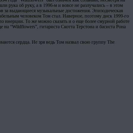
 рука об руку, а в 1996-м и вовсе не разлучались – в этом
нов за выдающиеся музыкальные достижения. Эпизодическая
абельным человеком Том стал. Наверное, поэтому диск 1999-го
по инерции. То же можно сказать и о еще более смурной работе
на “Wildflowers”, гитариста Скотта Терстона и басиста Рона
иваются сердца. Не зря ведь Том назвал свою группу The