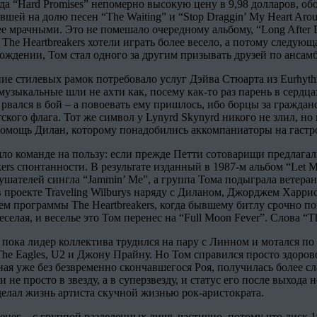
ода “Hard Promises” непомерно высокую цену в 9,98 долларов, о
шей на долю песен “The Waiting” и “Stop Draggin’ My Heart Aro
лее мрачными. Это не помешало очередному альбому, “Long After
 The Heartbreakers хотели играть более весело, а потому следующ
схождении, Том стал одного за другим призывать друзей по анса
ие стилевых рамок потребовало услуг Дэйва Стюарта из Eurhyth
музыкальные шли не ахти как, посему как-то раз парень в сердцах
и рвался в бой – а повоевать ему пришлось, ибо борцы за гражда
тского флага. Тот же символ у Lynyrd Skynyrd никого не злил, н
а помощь Дилан, которому понадобились аккомпаниаторы на гастр
ошло команде на пользу: если прежде Петти сотоварищи предлага
akers спонтанности. В результате изданный в 1987-м альбом “Let
шателей сингла “Jammin’ Me”, а группа Тома подыграла ветеран
 в проекте Traveling Wilburys наряду с Диланом, Джорджем Ха
м программы The Heartbreakers, когда бывшему битлу срочно по
елая, и веселье это Том перенес на “Full Moon Fever”. Слова “The
ока лидер коллектива трудился на пару с Линном и мотался по от
The Eagles, U2 и Джону Прайну. Но Том справился просто здоров
нная уже без безвременно скончавшегося Роя, получилась более сл
не просто в звезду, а в суперзвезду, и статус его после выхода н
делал жизнь артиста скучной жизнью рок-аристократа.
нег – с группой разделенных лишь частично, потому что диск 19