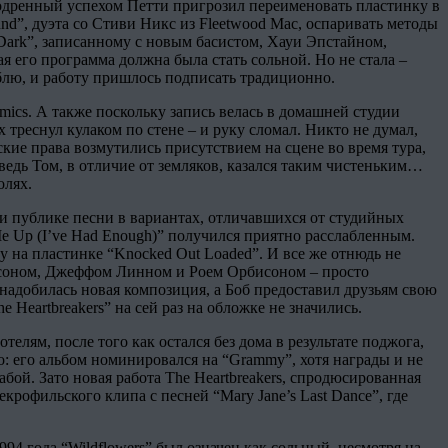
бодренный успехом Петти пригрозил переименовать пластинку в
und”, дуэта со Стиви Никс из Fleetwood Mac, оспаривать методы
 Dark”, записанному с новым басистом, Хауи Эпстайном,
ая его программа должна была стать сольной. Но не стала –
мблю, и работу пришлось подписать традиционно.
mics. А также поскольку запись велась в домашней студии
 треснул кулаком по стене – и руку сломал. Никто не думал,
нские права возмутились присутствием на сцене во время тура,
о ведь Том, в отличие от земляков, казался таким чистеньким…
олях.
ли публике песни в вариантах, отличавшихся от студийных
 Me Up (I’ve Had Enough)” получился приятно расслабленным.
у на пластинке “Knocked Out Loaded”. И все же отнюдь не
ррисоном, Джеффом Линном и Роем Орбисоном – просто
надобилась новая композиция, а Боб предоставил друзьям свою
 Heartbreakers” на сей раз на обложке не значились.
елям, после того как остался без дома в результате поджога,
о: его альбом номинировался на “Grammy”, хотя награды и не
абой. Зато новая работа The Heartbreakers, спродюсированная
екрофильского клипа с песней “Mary Jane’s Last Dance”, где
94 года “Wildflowers” был означен как сольный, несмотря на