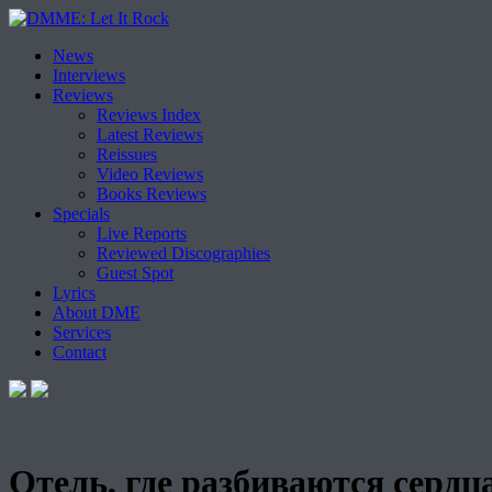
Skip
News
to
Interviews
content
Reviews
Reviews Index
Latest Reviews
Reissues
Video Reviews
Books Reviews
Specials
Live Reports
Reviewed Discographies
Guest Spot
Lyrics
About DME
Services
Contact
Отель, где разбиваются сердц