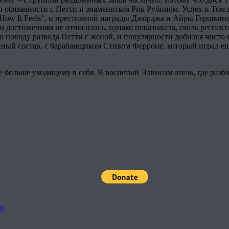
обязанности с Петти и знаменитым Рик Рубином. Успех и Том шли
w How It Feels”, и престижной награды Джорджа и Айры Гершви
 достижениям не относилась, однако показывала, сколь респект
по поводу развода Петти с женой, и популярности добился чисто 
ный состав, с барабанщиком Стивом Ферроне, который играл еще 
се больше уходящему в себя. В воспетый Элвисом отель, где разб
pp