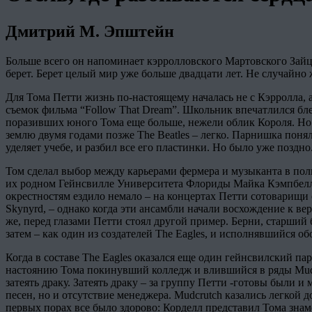
Дмитрий М. Эпштейн
Больше всего он напоминает кэрролловского Мартовского Зайца,
берет. Берет целый мир уже больше двадцати лет. Не случайно 
Для Тома Петти жизнь по-настоящему началась не с Кэрролла, а
съемок фильма “Follow That Dream”. Школьник впечатлился бле
поразивших юного Тома еще больше, нежели облик Короля. Но
землю двумя годами позже The Beatles – легко. Парнишка понял
уделяет учебе, и разбил все его пластинки. Но было уже поздно
Том сделал выбор между карьерами фермера и музыканта в пол
их родном Гейнсвилле Университета Флориды Майка Кэмпбелла
окрестностям ездило немало – на концертах Петти сотоварищи с
Skynyrd, – однако когда эти ансамбли начали восхождение к в
же, перед глазами Петти стоял другой пример. Берни, старший б
затем – как один из создателей The Eagles, и исполнявшийся 
Когда в составе The Eagles оказался еще один гейнсвилский п
настоянию Тома покинувший колледж и влившийся в ряды Mudcr
затеять драку. Затеять драку – за группу Петти -готовы были 
песен, но и отсутствие менеджера. Mudcrutch казались легкой 
первых порах все было здорово: Корделл представил Тома знам