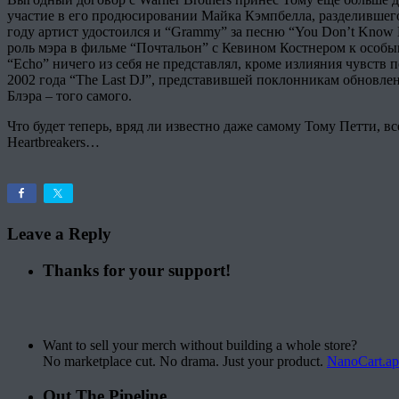
участие в его продюсировании Майка Кэмпбелла, разделившего 
году артист удостоился и “Grammy” за песню “You Don’t Kno
роль мэра в фильме “Почтальон” с Кевином Костнером к особым
“Echo” ничего из себя не представлял, кроме излияния чувств 
2002 года “The Last DJ”, представившей поклонникам обновлен
Блэра – того самого.
Что будет теперь, вряд ли известно даже самому Тому Петти, в
Heartbreakers…
Leave a Reply
Thanks for your support!
Want to sell your merch without building a whole store?
No marketplace cut. No drama. Just your product.
NanoCart.a
Out The Pipeline