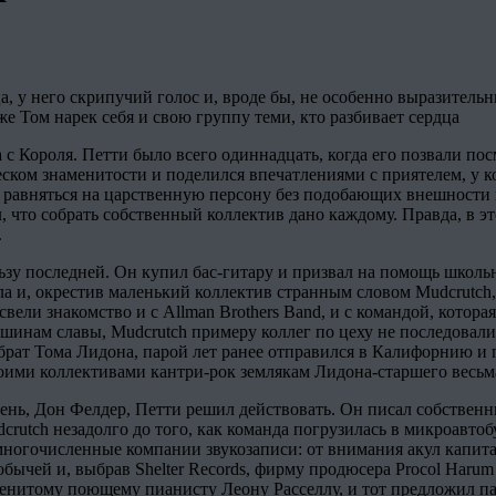
 у него скрипучий голос и, вроде бы, не особенно выразительны
же Том нарек себя и свою группу теми, кто разбивает сердца
 с Короля. Петти было всего одиннадцать, когда его позвали по
ском знаменитости и поделился впечатлениями с приятелем, у ко
 равняться на царственную персону без подобающих внешности 
, что собрать собственный коллектив дано каждому. Правда, в э
.
ьзу последней. Он купил бас-гитару и призвал на помощь школь
 и, окрестив маленький коллектив странным словом Mudcrutch,
вели знакомство и с Allman Brothers Band, и с командой, котора
ершинам славы, Mudcrutch примеру коллег по цеху не последовал
рат Тома Лидона, парой лет ранее отправился в Калифорнию и про
обоими коллективами кантри-рок землякам Лидона-старшего весьм
арень, Дон Фелдер, Петти решил действовать. Он писал собствен
utch незадолго до того, как команда погрузилась в микроавтобу
и многочисленные компании звукозаписи: от внимания акул капит
добычей и, выбрав Shelter Records, фирму продюсера Procol Haru
енитому поющему пианисту Леону Расселлу, и тот предложил пар