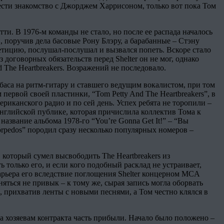
ести знакомство с Джорджем Харрисоном, только вот пока Том
ти. В 1976-м команды не стало, но после ее распада началось
 поручив дела басовые Рону Блэру, а барабанные – Стэну
петицию, послушал-послушал и вызвался попеть. Вскоре стало
з договорных обязательств перед Shelter он не мог, однако
 The Heartbreakers. Возражений не последовало.
 баса на ритм-гитару и ставшего ведущим вокалистом, при том
 первой своей пластинки, “Tom Petty And The Heartbreakers”, в
ериканского радио и по сей день. Успех ребята не торопили –
английской публике, которая причислила коллектив Тома к
азвание альбома 1978-го “You’re Gonna Get It!” – “Вы
rpedos” породил сразу несколько популярных номеров –
который сумел высвободить The Heartbreakers из
только его, и если кого подобный расклад не устраивает,
карьера его вследствие поглощения Shelter концерном MCA
яться не привык – к тому же, сырая запись могла оборвать
 прихватив ленты с новыми песнями, а Том честно клялся в
а хозяевам контракта часть прибыли. Начало было положено –