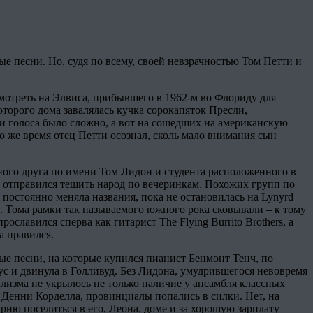
е песни. Но, судя по всему, своей невзрачностью Том Петти и
смотреть на Элвиса, прибывшего в 1962-м во Флориду для
торого дома завалялась кучка сорокапяток Пресли,
и голоса было сложно, а вот на сошедших на американскую
то же время отец Петти осознал, сколь мало внимания сын
ного друга по имени Том Лидон и студента расположенного в
 отправился тешить народ по вечеринкам. Похожих групп по
я постоянно меняла названия, пока не остановилась на Lynyrd
и. Тома рамки так называемого южного рока сковывали – к тому
славился сперва как гитарист The Flying Burrito Brothers, а
а нравился.
ные песни, на которые купился пианист Бенмонт Тенч, по
с и двинула в Голливуд. Без Лидона, умудрившегося невовремя
ализма не укрылось не только наличие у ансамбля классных
m Денни Корделла, провинциалы попались в силки. Нет, на
ню поселиться в его, Леона, доме и за хорошую зарплату