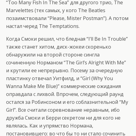
“Too Many Fish In The Sea” для другого трио, The
Marvelettes (тех самых, у кого The Beatles
позаимствовали “Please, Mister Postman”). А потом
настал черед The Temptations.
Когда Смоки решил, что бледная “I’ll Be In Trouble”
также станет хитом, диск-жокеи скоренько
обнаружили на второй стороне сингла
сочиненную Норманом “The Girl’s Alright With Me”
и крутили ее непрерывно. Посему за очередную
пластинку отвечал Уитфилд, и “Girl (Why You
Wanna Make Me Blue)” коммерческие ожидания
оправдала с лихвой. Впрочем, следующий раунд
остался за Робинсоном и его соблазнительной “My
Girl”. Все считали соревнование неравным, ибо
дружба Смоки и Берри секретом ни для кого не
являлась. Как и упрямство Нормана,
постановившего: во что бы то ни стало сочинить