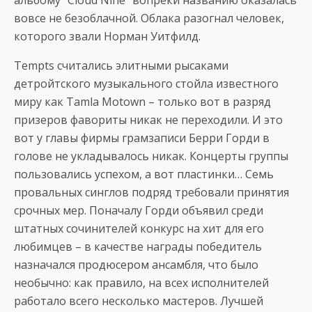
альбому “Cloud Nine” вопреки названию оказалась
вовсе не безоблачной. Облака разогнал человек,
которого звали Норман Уитфилд.
Tempts считались элитными рысаками
детройтского музыкального стойла известного
миру как Tamla Motown – только вот в разряд
призеров фавориты никак не переходили. И это
вот у главы фирмы грамзаписи Берри Горди в
голове не укладывалось никак. Концерты группы
пользовались успехом, а вот пластинки… Семь
провальных синглов подряд требовали принятия
срочных мер. Поначалу Горди объявил среди
штатных сочинителей конкурс на хит для его
любимцев – в качестве награды победитель
назначался продюсером ансамбля, что было
необычно: как правило, на всех исполнителей
работало всего несколько мастеров. Лучшей