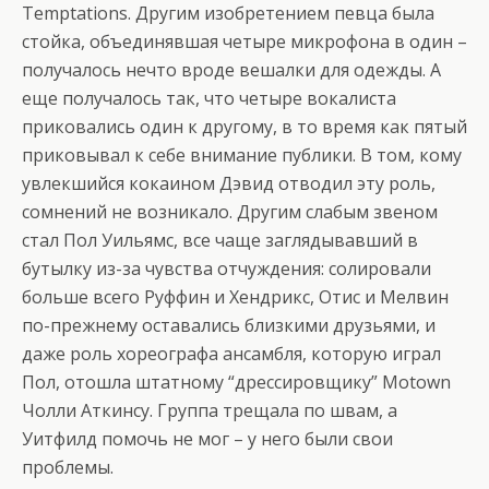
Temptations. Другим изобретением певца была
стойка, объединявшая четыре микрофона в один –
получалось нечто вроде вешалки для одежды. А
еще получалось так, что четыре вокалиста
приковались один к другому, в то время как пятый
приковывал к себе внимание публики. В том, кому
увлекшийся кокаином Дэвид отводил эту роль,
сомнений не возникало. Другим слабым звеном
стал Пол Уильямс, все чаще заглядывавший в
бутылку из-за чувства отчуждения: солировали
больше всего Руффин и Хендрикс, Отис и Мелвин
по-прежнему оставались близкими друзьями, и
даже роль хореографа ансамбля, которую играл
Пол, отошла штатному “дрессировщику” Motown
Чолли Аткинсу. Группа трещала по швам, а
Уитфилд помочь не мог – у него были свои
проблемы.