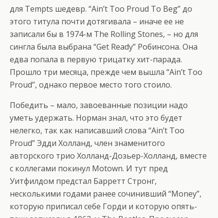
для Tempts шедевр. “Ain’t Too Proud To Beg” до
этого титула почти дотягивала – иначе ее не
записали бы в 1974-м The Rolling Stones, – но для
сингла была выбрана “Get Ready” Робинсона. Она
едва попала в первую трицатку хит-парада.
Прошло три месяца, прежде чем вышла “Ain’t Too
Proud”, однако первое место того стоило.
Победить – мало, завоеванные позиции надо
уметь удержать. Норман знал, что это будет
нелегко, так как написавший слова “Ain’t Too
Proud” Эдди Холланд, член знаменитого
авторского трио Холланд-Дозьер-Холланд, вместе
с коллегами покинул Motown. И тут пред
Уитфилдом предстал Барретт Стронг,
несколькими годами ранее сочинивший “Money”,
которую приписал себе Горди и которую опять-