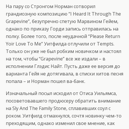
На пару со Стронгом Норман сотворил
грандиозную композицию “I Heard It Through The
Grapevine”, безупречно спетую Марвином Гейем,
однако по приказу Горди запись отправилась на
полку. Более того, после неудачной “Please Return
Yoir Love To Me” Уитфилда отлучили от Tempts.
Только он уже не был робким новичком и настоял
на том, чтобы “Grapevine” все же издали – в
исполнении Глэдис Найт. Пусть даже ее версия до
варианта Гейя не дотягивала, в списки хитов песня
попала – и Норман пошел ва-банк.
Изначальный посыл исходил от Отиса Уильямса,
посоветовавшего продюсеру обратить внимание
на Sly And The Family Stone, сплавивших соул с
роком. Уитфилд отмахнулся, сочтя новинку чем-то
преходящим, однако изменил свое мнение, как