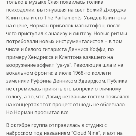
только в музыке Слая появилась толика
психоделии, вытянувшая на свет Божий Джорджа
Клинтона и его The Parliaments. Увидев Клинтона
на сцене, Норман приволок магнитофон, после
чего приступил к анализу и синтезу. Новые ритмы
потребовали новых инструменталистов – в том
числе и белого гитариста Денниса Коффи, по
примеру Хендрикса и Клэптона взявшего на
вооружение эффект “уа-уа”. Революция шла и на
вокальном фронте: в июле 1968-го коллеги
заменили Руффина Деннисом Эдвардсом. Публика
не стремилась принять его вопреки отличному
голосу, а то, что Дэвид незваным гостем появлялся
на концертах этот процесс отнюдь не облегчало.
Но Норман просчитал все.
В октябре группа отправилась в студию с
наброском под названием “Cloud Nine”, и вот на