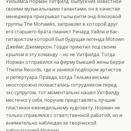
Уильямса Норман Уитфилд. Выпускник известной
своими музыкальными талантами, он в качестве
менеджера прикрывал тылы ритм-энд-блюзовой
группы The Mohawks, заправлял в которой друг
его старшего брата пианист Ричард Уайли и бас-
гитаристом которой был будущая легенда Motown
Джеймс Джемерсон. Горди приютил под своим
крылом и эту команду – но не Уитфилда. Тогда
Норман отправился на фирму бывшей жены Берри
Thelma Records, где и занялся подбором артистов
и репертуара. Правда, когда Тельма весьма
неосторожно похвасталась сотрудником перед
экс-супругом, тот моментально нашел Уитфилду
местечко у себя, поручив представлять лучшие
пластинки еженедельному худсовету. Норман не
только справлялся с ответственной работой, но и
внимательно наблюдал за творческой
лабораторией Motown.