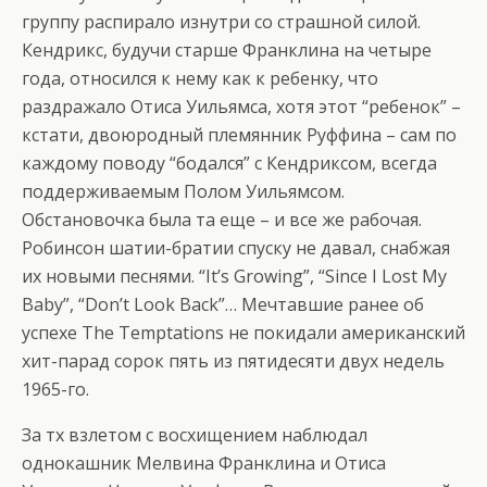
группу распирало изнутри со страшной силой.
Кендрикс, будучи старше Франклина на четыре
года, относился к нему как к ребенку, что
раздражало Отиса Уильямса, хотя этот “ребенок” –
кстати, двоюродный племянник Руффина – сам по
каждому поводу “бодался” с Кендриксом, всегда
поддерживаемым Полом Уильямсом.
Обстановочка была та еще – и все же рабочая.
Робинсон шатии-братии спуску не давал, снабжая
их новыми песнями. “It’s Growing”, “Since I Lost My
Baby”, “Don’t Look Back”… Мечтавшие ранее об
успехе The Temptations не покидали американский
хит-парад сорок пять из пятидесяти двух недель
1965-го.
За тх взлетом с восхищением наблюдал
однокашник Мелвина Франклина и Отиса