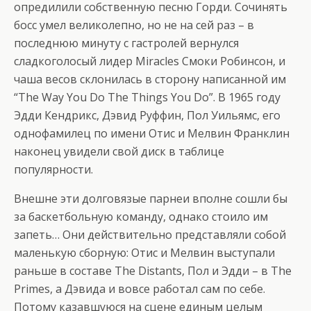
опредилили собственную песню Горди. Сочинять
босс умел великолепно, но не на сей раз – в
последнюю минуту с гастролей вернулся
сладкоголосый лидер Miracles Смоки Робинсон, и
чаша весов склонилась в сторону написанной им
“The Way You Do The Things You Do”. В 1965 году
Эдди Кендрикс, Дэвид Руффин, Пол Уильямс, его
однофамилец по имени Отис и Мелвин Франклин
наконец увидели свой диск в таблице
популярности.
Внешне эти долговязые парнеи вполне сошли бы
за баскетбольную команду, однако стоило им
запеть… Они действительно представляли собой
маленькую сборную: Отис и Мелвин выступали
раньше в составе The Distants, Пол и Эдди – в The
Primes, а Дэвида и вовсе работал сам по себе.
Потому казавшуюся на сцене единым целым