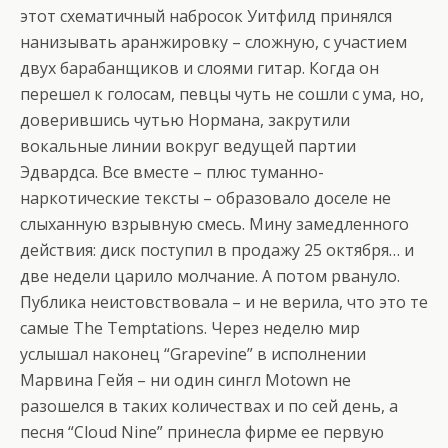
этот схематичный набросок Уитфилд принялся
нанизывать аранжировку – сложную, с участием
двух барабанщиков и слоями гитар. Когда он
перешел к голосам, певцы чуть не сошли с ума, но,
доверившись чутью Нормана, закрутили
вокальные линии вокруг ведущей партии
Эдвардса. Все вместе – плюс туманно-
наркотические тексты – образовало доселе не
слыханную взрывную смесь. Мину замедленного
действия: диск поступил в продажу 25 октября… и
две недели царило молчание. А потом рвануло.
Публика неистовствовала – и не верила, что это те
самые The Temptations. Через неделю мир
услышал наконец “Grapevine” в исполнении
Марвина Гейя – ни один сингл Motown не
разошелся в таких количествах и по сей день, а
песня “Cloud Nine” принесла фирме ее первую