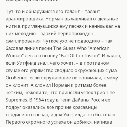
Тут-то и обнаружился его талант – талант
аранжировщика. Норман вылавливал отдельные
нити в приглянувшихся ему песнях и нанизывал на
них мелодию – эдакий первопроходец
сэмплирования. Чуткое ухо не подводило – так
басовая линия песни The Guess Who “American
Woman” легла в основу “Ball Of Confusion”. И ладно,
если Уитфилд знал, чего хочет, – в противном
случае его упрямство сводило окружающих с ума.
Особенно, если окружающие не понимали, к чему
он клонит. А клонил Норман к ритмам более
четким, нежели те, что принесли успех трио The
Supremes. В 1964 году в тени Дайаны Росс и ее
подруг оказались все прочие красавицы
гордиевого гнезда, и для Уитфилда это был шанс.
Первого скромного успеха он добился, написав