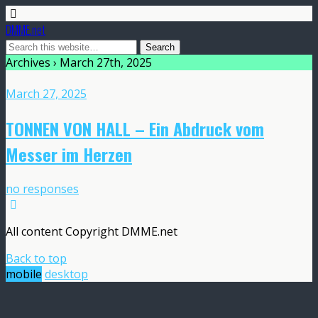
DMME.net
Archives › March 27th, 2025
March 27, 2025
TONNEN VON HALL – Ein Abdruck vom
Messer im Herzen
no responses
All content Copyright DMME.net
Back to top
mobile
desktop